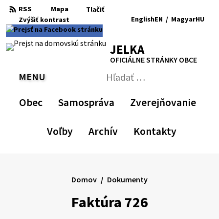
Preskočiť
RSS
Mapa
Tlačiť
na
English
EN
/
Magyar
HU
Zvýšiť
kontrast
RSS
Mapa
Tlačiť
obsah
Zvýšiť
Zmenšiť
Nastaviť
Zväčšiť
Switch
Zmeniť
kontrast
veľkosť
pôvodnú
veľkosť
language
jazyk
JELKA
písma
veľkosť
písma
to
na
písma
English
Magyar
OFICIÁLNE STRÁNKY OBCE
MENU
PREPNÚŤ
Hľadať:
Odoslať
vyhľadávací
Obec
Samospráva
Zverejňovanie
formulár
Voľby
Archív
Kontakty
Domov
Dokumenty
Faktúra 726