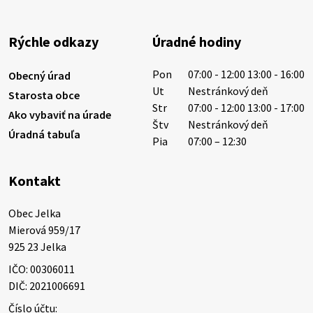
1/ PITNÁ VODA NIE JE SAMOZREJMOSŤ. Dlhodobé
sucho a vysoké teploty spôsobujú pokles
výdatnosti vodárenských zdrojov.
Rýchle odkazy
Úradné hodiny
Západoslovenská vodárenská spoločnosť preto
žiada obyvateľov o…
Pon
07:00 - 12:00 13:00 - 16:00
Obecný úrad
6. augusta 2026 08:12
Ut
Nestránkový deň
Starosta obce
Str
07:00 - 12:00 13:00 - 17:00
Ako vybaviť na úrade
Štv
Nestránkový deň
Úradná tabuľa
5. augusta 2026 13:10
Pia
07:00 – 12:30
Kontakt
Miestne oznamy: 05.08.2026
Smútočný oznam: 05.08.2026 1/ Vážení obyvatelia!S
Obec Jelka

hlbokým zármutkom Vám oznamujeme, že vo veku
Mierová 959/17

73 rokov nás opustila Irena Tanková, rodená
925 23 Jelka
Tanková. Pohreb zosnulej bude dňa 6.08.20…
IČO: 00306011
5. augusta 2026 12:59
DIČ: 2021006691
Číslo účtu: