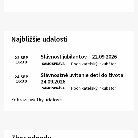
Najbližšie udalosti
Slávnosť jubilantov – 22.09.2026
22
SEP
16:30
Čas:
Miesto:
Podnikateľský inkubátor
SAMOSPRÁVA
Slávnostné uvítanie detí do života
24
SEP
24.09.2026
16:30
Čas:
Miesto:
Podnikateľský inkubátor
SAMOSPRÁVA
Zobraziť všetky
udalosti
Zber odpadu