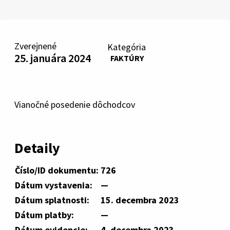
Zverejnené
Kategória
25. januára 2024
FAKTÚRY
Vianočné posedenie dôchodcov
Detaily
Číslo/ID dokumentu:
726
Dátum vystavenia:
—
Dátum splatnosti:
15. decembra 2023
Dátum platby:
—
Dátum evidencie:
4. decembra 2023