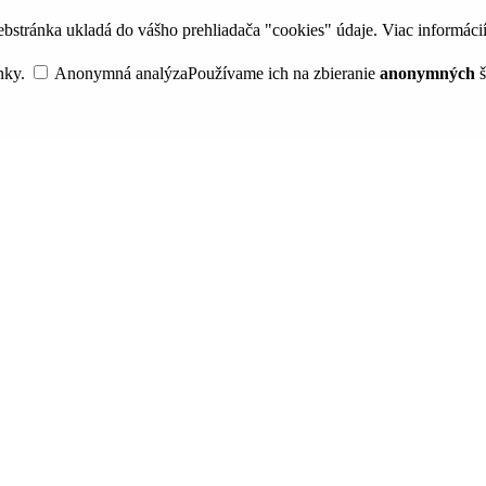
bstránka ukladá do vášho prehliadača "cookies" údaje. Viac informáci
nky.
Anonymná analýza
Používame ich na zbieranie
anonymných
š