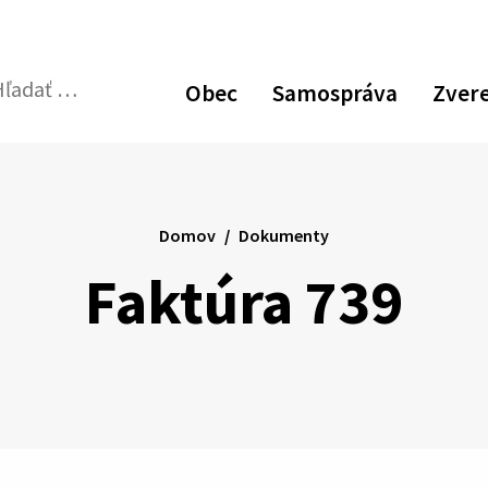
Obec
Samospráva
Zver
dať:
Odoslať
vyhľadávací
formulár
Domov
Dokumenty
Faktúra 739