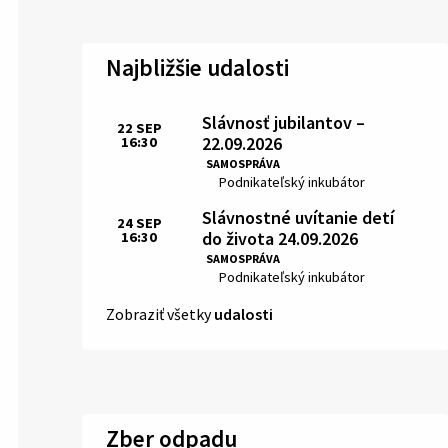
Najbližšie udalosti
Slávnosť jubilantov –
22
SEP
22.09.2026
16:30
Čas:
SAMOSPRÁVA
Miesto:
Podnikateľský inkubátor
Slávnostné uvítanie detí
24
SEP
do života 24.09.2026
16:30
Čas:
SAMOSPRÁVA
Miesto:
Podnikateľský inkubátor
Zobraziť všetky
udalosti
Zber odpadu