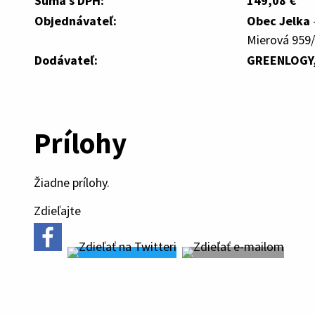
Suma s DPH:
149,08 €
Objednávateľ:
Obec Jelka
Mierová 959/
Dodávateľ:
GREENLOGY, 
Prílohy
Žiadne prílohy.
Zdieľajte