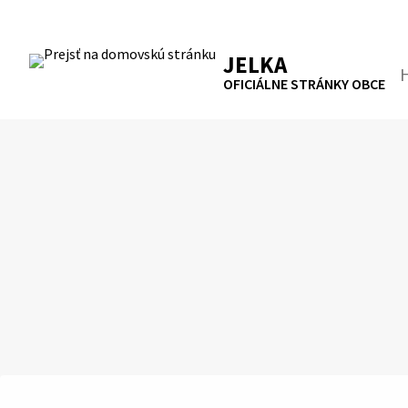
Preskočiť
na
RSS
Mapa
Tlačiť
obsah
JELKA
Hľa
OFICIÁLNE STRÁNKY OBCE