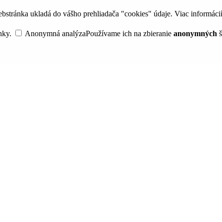
bstránka ukladá do vášho prehliadača "cookies" údaje. Viac informáci
nky.
Anonymná analýza
Používame ich na zbieranie
anonymných
š