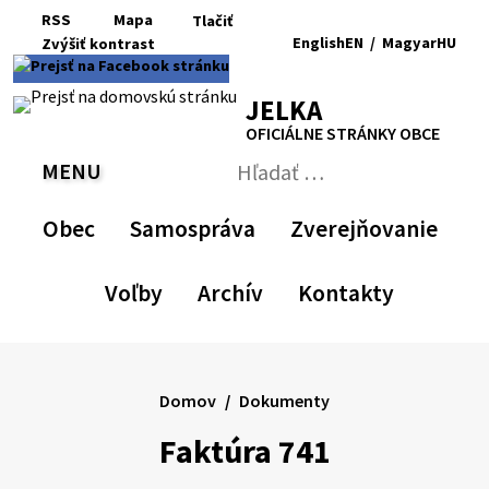
Preskočiť
RSS
Mapa
Tlačiť
na
English
EN
/
Magyar
HU
Zvýšiť
kontrast
RSS
Mapa
Tlačiť
obsah
Zvýšiť
Zmenšiť
Nastaviť
Zväčšiť
Switch
Zmeniť
kontrast
veľkosť
pôvodnú
veľkosť
language
jazyk
JELKA
písma
veľkosť
písma
to
na
písma
English
Magyar
OFICIÁLNE STRÁNKY OBCE
MENU
PREPNÚŤ
Hľadať:
Odoslať
vyhľadávací
Obec
Samospráva
Zverejňovanie
formulár
Voľby
Archív
Kontakty
Domov
Dokumenty
Faktúra 741