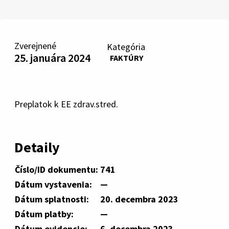
Zverejnené
Kategória
25. januára 2024
FAKTÚRY
Preplatok k EE zdrav.stred.
Detaily
Číslo/ID dokumentu:
741
Dátum vystavenia:
—
Dátum splatnosti:
20. decembra 2023
Dátum platby:
—
Dátum evidencie:
6. decembra 2023