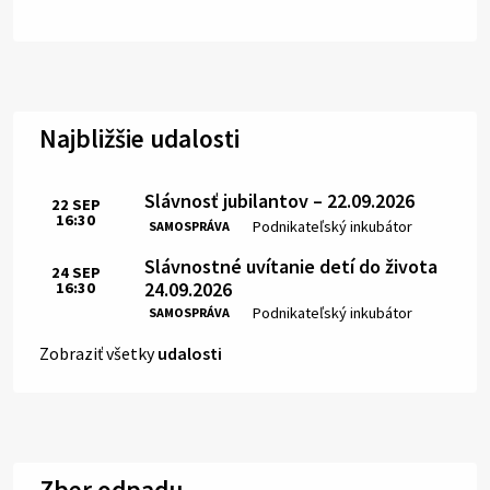
Najbližšie udalosti
Slávnosť jubilantov – 22.09.2026
22
SEP
16:30
Čas:
Miesto:
Podnikateľský inkubátor
SAMOSPRÁVA
Slávnostné uvítanie detí do života
24
SEP
24.09.2026
16:30
Čas:
Miesto:
Podnikateľský inkubátor
SAMOSPRÁVA
Zobraziť všetky
udalosti
Zber odpadu