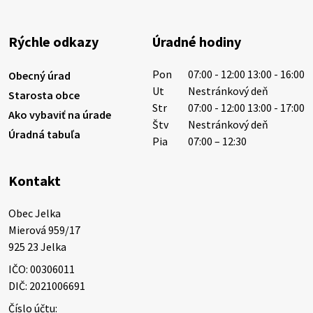
Miestne oznamy: 05.08.2026
Smútočný oznam: 05.08.2026 1/ Vážení obyvatelia!S
hlbokým zármutkom Vám oznamujeme, že vo veku
Rýchle odkazy
Úradné hodiny
73 rokov nás opustila Irena Tanková, rodená
Tanková. Pohreb zosnulej bude dňa 6.08.20…
Pon
07:00 - 12:00 13:00 - 16:00
Obecný úrad
5. augusta 2026 12:59
Ut
Nestránkový deň
Starosta obce
Str
07:00 - 12:00 13:00 - 17:00
Ako vybaviť na úrade
Štv
Nestránkový deň
Úradná tabuľa
3. augusta 2026 08:45
Pia
07:00 – 12:30
Kontakt
Miestne oznamy: 03.08.2026
Smútočné oznamy: 03.08.2026 1/ Vážení obyvatelia!S
Obec Jelka

hlbokým zármutkom Vám oznamujeme, že vo veku
Mierová 959/17

84 rokov nás opustil Ján Letusek. Pohreb zosnulého
925 23 Jelka
bude dňa 4.08.2026 v utorok 10.00…
IČO: 00306011
3. augusta 2026 08:44
DIČ: 2021006691
Číslo účtu: