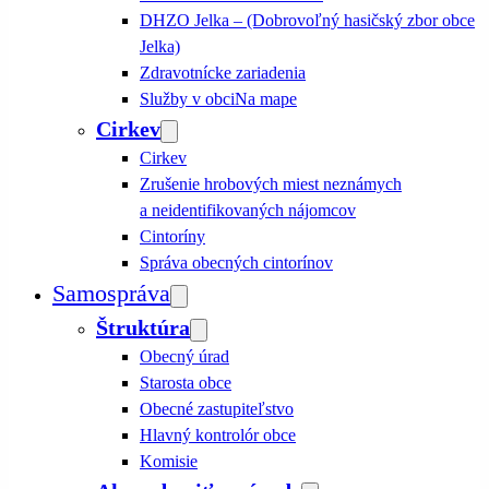
DHZO Jelka – (Dobrovoľný hasičský zbor obce
Jelka)
Zdravotnícke zariadenia
Služby v obci
Na mape
Cirkev
Cirkev
Zrušenie hrobových miest neznámych
a neidentifikovaných nájomcov
Cintoríny
Správa obecných cintorínov
Samospráva
Štruktúra
Obecný úrad
Starosta obce
Obecné zastupiteľstvo
Hlavný kontrolór obce
Komisie