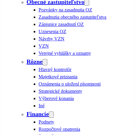
Obecné zastupiteľstvo
Pozvánky na zasadnutia OZ
Zasadnutia obecného zastupiteľstva
Zápisnice zasadnutí OZ
Uznesenia OZ
Návrhy VZN
VZN
Verejné vyhlášky a oznamy
Rôzne
Hlavný kontrolór
Majetkové priznania
Oznámenia o uložení písomnosti
Strategické dokumenty
Výberové konania
Iné
Financie
Podnety
Rozpočtové opatrenia