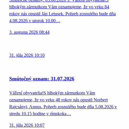
hlbokým zármutkom Vám oznamujeme, že vo veku 84
rokov nás opustil Ján Letusek. Pohreb zosnulého bude dňa
4.08.2026 v utorok 10.00…
3. augusta 2026 08:44
31. júla 2026 10:10
Smútočný oznam: 31.07.2026
Vážení obyvatelia!S hlbokým zármutkom Vám
oznamujeme, že vo veku 48 rokov nás opustil Norbert
Rajcsányi, Annus. Pohreb zosnulého bude dňa 5.08.2026 v
stredu 10.15 hodine v rímskoka…
31. júla 2026 10:07