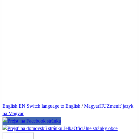
English
EN
Switch language to English
/
Magyar
HU
Zmeniť jazyk
na Magyar
Jelka
Oficiálne stránky obce