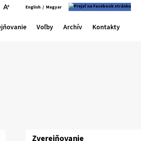
English
/
Magyar
Switch
Zmeniť
šiť
astaviť
Zväčšiť
language
jazyk
osť
ôvodnú
veľkosť
ejňovanie
Voľby
Archív
Kontakty
to
na
ma
eľkosť
písma
English
Magyar
ísma
Zverejňovanie