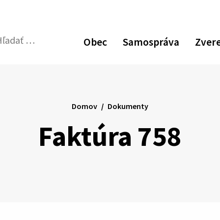
Zvýšiť
Zmen
N
kontrast
veľk
p
Obec
Samospráva
Zver
pís
v
dať:
Odoslať
p
vyhľadávací
formulár
Domov
Dokumenty
Faktúra 758