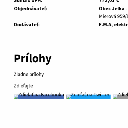
Suma s DPH:
772,01 €
Objednávateľ:
Obec Jelka
-
Mierová 959/1
Dodávateľ:
E.M.A, elekt
Prílohy
Žiadne prílohy.
Zdieľajte