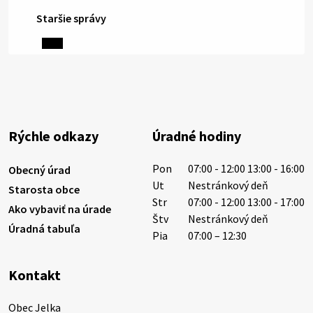
Staršie správy
3. augusta 2026 08:45
Miestne oznamy: 03.08.2026
Smútočné oznamy: 03.08.2026 1/ Vážení obyvatelia!S
hlbokým zármutkom Vám oznamujeme, že vo veku
84 rokov nás opustil Ján Letusek. Pohreb zosnulého
Rýchle odkazy
Úradné hodiny
bude dňa 4.08.2026 v utorok 10.00…
3. augusta 2026 08:44
Pon
07:00 - 12:00 13:00 - 16:00
Obecný úrad
Ut
Nestránkový deň
Starosta obce
Str
07:00 - 12:00 13:00 - 17:00
Ako vybaviť na úrade
31. júla 2026 10:10
Štv
Nestránkový deň
Úradná tabuľa
Pia
07:00 – 12:30
Smútočný oznam: 31.07.2026
Kontakt
Vážení obyvatelia!S hlbokým zármutkom Vám
oznamujeme, že vo veku 48 rokov nás opustil
Obec Jelka
