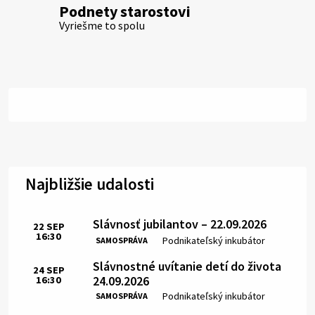
Podnety starostovi
Vyriešme to spolu
Najbližšie udalosti
Slávnosť jubilantov – 22.09.2026
22
SEP
16:30
Čas:
Miesto:
Podnikateľský inkubátor
SAMOSPRÁVA
Slávnostné uvítanie detí do života
24
SEP
24.09.2026
16:30
Čas:
Miesto:
Podnikateľský inkubátor
SAMOSPRÁVA