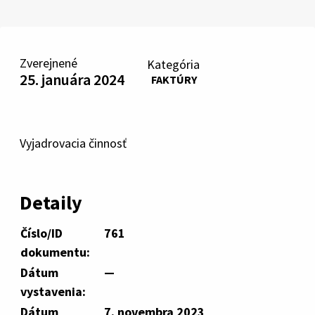
Zverejnené
Kategória
25. januára 2024
FAKTÚRY
Vyjadrovacia činnosť
Detaily
Číslo/ID
761
dokumentu:
Dátum
—
vystavenia:
Dátum
7. novembra 2023