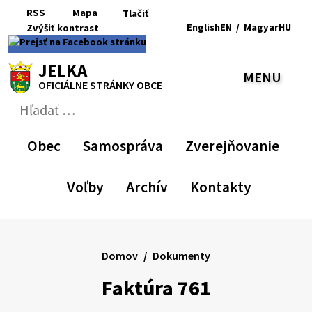
Preskočiť
RSS
Mapa
Tlačiť
na
English
EN
/
Magyar
HU
Zvýšiť
kontrast
RSS
Mapa
Tlačiť
obsah
Zvýšiť
Zmenšiť
Nastaviť
Zväčšiť
Switch
Zmeniť
kontrast
veľkosť
pôvodnú
veľkosť
language
jazyk
JELKA
písma
veľkosť
písma
to
na
MENU
PREPN
písma
English
Magyar
OFICIÁLNE STRÁNKY OBCE
Hľadať:
Odoslať
vyhľadávací
Obec
Samospráva
Zverejňovanie
formulár
Voľby
Archív
Kontakty
Domov
Dokumenty
Faktúra 761