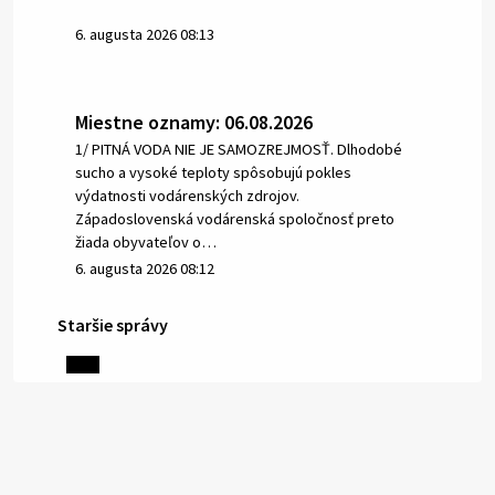
6. augusta 2026 08:13
Miestne oznamy: 06.08.2026
1/ PITNÁ VODA NIE JE SAMOZREJMOSŤ. Dlhodobé
sucho a vysoké teploty spôsobujú pokles
výdatnosti vodárenských zdrojov.
Západoslovenská vodárenská spoločnosť preto
žiada obyvateľov o…
6. augusta 2026 08:12
Staršie správy
5. augusta 2026 13:10
Miestne oznamy: 05.08.2026
Smútočný oznam: 05.08.2026 1/ Vážení obyvatelia!S