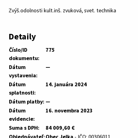
Zvýš.odolnosti kult.inš. zvuková, svet. technika
Detaily
Číslo/ID
775
dokumentu:
Dátum
—
vystavenia:
Dátum
14. januára 2024
splatnosti:
Dátum platby:
—
Dátum
16. novembra 2023
evidencie:
Suma s DPH:
84 009,60 €
Objednávateľ:
Obec Jelka
- IČO: 00306011