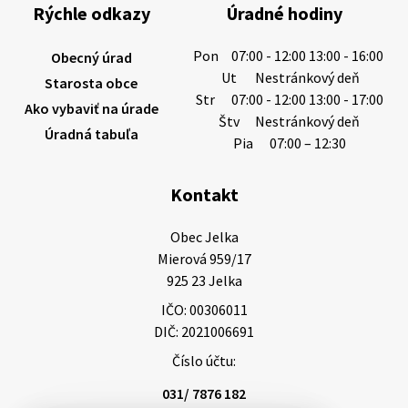
hlbokým zármutkom Vám oznamujeme, že vo veku
Rýchle odkazy
Úradné hodiny
73 rokov nás opustila Irena Tanková, rodená
Tanková. Pohreb zosnulej bude dňa 6.08.20…
Pon
07:00 - 12:00 13:00 - 16:00
Obecný úrad
5. augusta 2026 12:59
Ut
Nestránkový deň
Starosta obce
Str
07:00 - 12:00 13:00 - 17:00
Ako vybaviť na úrade
Štv
Nestránkový deň
Úradná tabuľa
3. augusta 2026 08:45
Pia
07:00 – 12:30
Kontakt
Miestne oznamy: 03.08.2026
Smútočné oznamy: 03.08.2026 1/ Vážení obyvatelia!S
Obec Jelka

hlbokým zármutkom Vám oznamujeme, že vo veku
Mierová 959/17

84 rokov nás opustil Ján Letusek. Pohreb zosnulého
925 23 Jelka
bude dňa 4.08.2026 v utorok 10.00…
IČO: 00306011
3. augusta 2026 08:44
DIČ: 2021006691
Číslo účtu:
31. júla 2026 10:10
031/ 7876 182