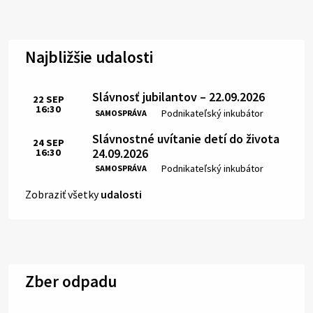
Najbližšie udalosti
Slávnosť jubilantov – 22.09.2026
22
SEP
16:30
Čas:
Miesto:
Podnikateľský inkubátor
SAMOSPRÁVA
Slávnostné uvítanie detí do života
24
SEP
24.09.2026
16:30
Čas:
Miesto:
Podnikateľský inkubátor
SAMOSPRÁVA
Zobraziť všetky
udalosti
Zber odpadu