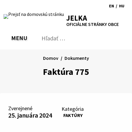
Preskočiť
EN
/
HU
na
Switch
Zmen
RSS
Mapa
Tlačiť
Zvýšiť
Zmenšiť
Zväčšiť
JELKA
obsah
language
jazyk
kontrast
veľkosť
veľkosť
OFICIÁLNE STRÁNKY OBCE
to
na
písma
písma
English
Magy
MENU
PREPNÚŤ
Hľadať:
Odo
vyh
for
Domov
Dokumenty
Faktúra 775
Zverejnené
Kategória
25. januára 2024
FAKTÚRY