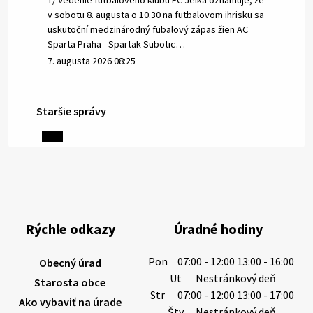
1/ Vedenie futbalového klubu FC Jelka oznamuje, že
v sobotu 8. augusta o 10.30 na futbalovom ihrisku sa
uskutoční medzinárodný fubalový zápas žien AC
Sparta Praha - Spartak Subotic…
7. augusta 2026 08:25
Staršie správy
6. augusta 2026 08:13
Miestne oznamy: 06.08.2026
1/ PITNÁ VODA NIE JE SAMOZREJMOSŤ. Dlhodobé
sucho a vysoké teploty spôsobujú pokles
výdatnosti vodárenských zdrojov.
Rýchle odkazy
Úradné hodiny
Západoslovenská vodárenská spoločnosť preto
žiada obyvateľov o…
Pon
07:00 - 12:00 13:00 - 16:00
Obecný úrad
6. augusta 2026 08:12
Ut
Nestránkový deň
Starosta obce
Str
07:00 - 12:00 13:00 - 17:00
Ako vybaviť na úrade
Štv
Nestránkový deň