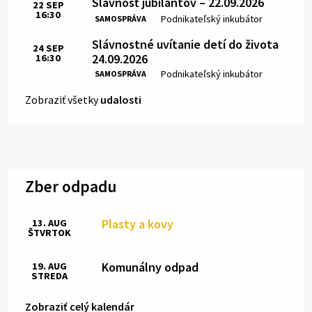
Slávnosť jubilantov – 22.09.2026
22
SEP
16:30
Čas:
Miesto:
Podnikateľský inkubátor
SAMOSPRÁVA
Slávnostné uvítanie detí do života
24
SEP
24.09.2026
16:30
Čas:
Miesto:
Podnikateľský inkubátor
SAMOSPRÁVA
Zobraziť všetky
udalosti
Zber odpadu
Plasty a kovy
13. AUG
ŠTVRTOK
Komunálny odpad
19. AUG
STREDA
Zobraziť celý kalendár