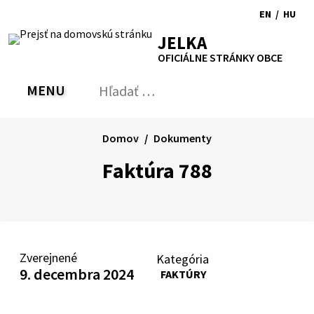
Preskočiť
EN
/
HU
na
Switch
Zmen
RSS
Mapa
Tlačiť
Zvýšiť
Zmenšiť
Zväčšiť
JELKA
obsah
language
jazyk
kontrast
veľkosť
veľkosť
OFICIÁLNE STRÁNKY OBCE
to
na
písma
písma
English
Magy
MENU
PREPNÚŤ
Hľadať:
Odo
vyh
for
Domov
Dokumenty
Faktúra 788
Zverejnené
Kategória
9. decembra 2024
FAKTÚRY