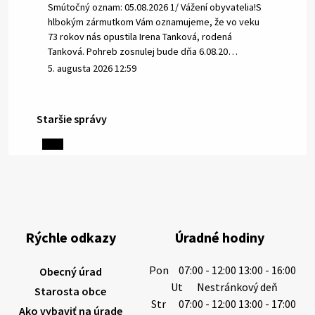
Smútočný oznam: 05.08.2026 1/ Vážení obyvatelia!S
hlbokým zármutkom Vám oznamujeme, že vo veku
73 rokov nás opustila Irena Tanková, rodená
Tanková. Pohreb zosnulej bude dňa 6.08.20…
5. augusta 2026 12:59
Staršie správy
3. augusta 2026 08:45
Miestne oznamy: 03.08.2026
Smútočné oznamy: 03.08.2026 1/ Vážení obyvatelia!S
hlbokým zármutkom Vám oznamujeme, že vo veku
84 rokov nás opustil Ján Letusek. Pohreb zosnulého
Rýchle odkazy
Úradné hodiny
bude dňa 4.08.2026 v utorok 10.00…
3. augusta 2026 08:44
Pon
07:00 - 12:00 13:00 - 16:00
Obecný úrad
Ut
Nestránkový deň
Starosta obce
Str
07:00 - 12:00 13:00 - 17:00
Ako vybaviť na úrade