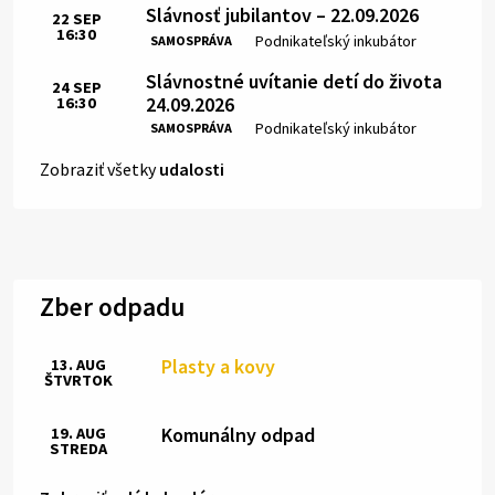
Slávnosť jubilantov – 22.09.2026
22
SEP
16:30
Čas:
Miesto:
Podnikateľský inkubátor
SAMOSPRÁVA
Slávnostné uvítanie detí do života
24
SEP
24.09.2026
16:30
Čas:
Miesto:
Podnikateľský inkubátor
SAMOSPRÁVA
Zobraziť všetky
udalosti
Zber odpadu
Plasty a kovy
13. AUG
ŠTVRTOK
Komunálny odpad
19. AUG
STREDA