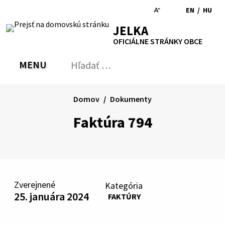
Preskočiť
EN
/
HU
na
Switch
Zmen
RSS
Mapa
Tlačiť
Zvýšiť
Zmenšiť
Zväčšiť
JELKA
obsah
language
jazyk
kontrast
veľkosť
veľkosť
OFICIÁLNE STRÁNKY OBCE
to
na
písma
písma
English
Magy
MENU
PREPNÚŤ
Hľadať:
Odo
vyh
for
Domov
Dokumenty
Faktúra 794
Zverejnené
Kategória
25. januára 2024
FAKTÚRY