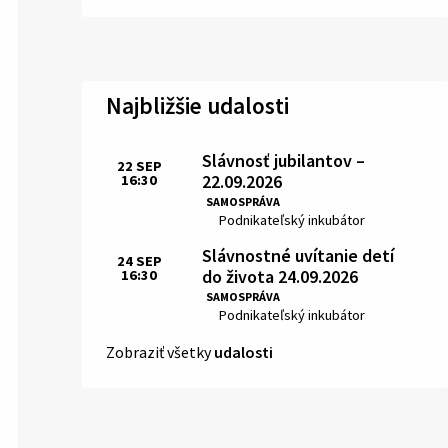
Najbližšie udalosti
Slávnosť jubilantov –
22
SEP
22.09.2026
16:30
Čas:
SAMOSPRÁVA
Miesto:
Podnikateľský inkubátor
Slávnostné uvítanie detí
24
SEP
do života 24.09.2026
16:30
Čas:
SAMOSPRÁVA
Miesto:
Podnikateľský inkubátor
Zobraziť všetky
udalosti