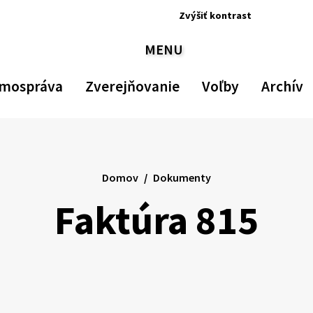
Zvýšiť
kontrast
Zvýšiť
Zmenšiť
Nastav
Zv
MENU
kontrast
veľkosť
pôvod
ve
PREPNÚŤ
písma
veľkos
p
písma
mospráva
Zverejňovanie
Voľby
Archív
Domov
Dokumenty
Faktúra 815