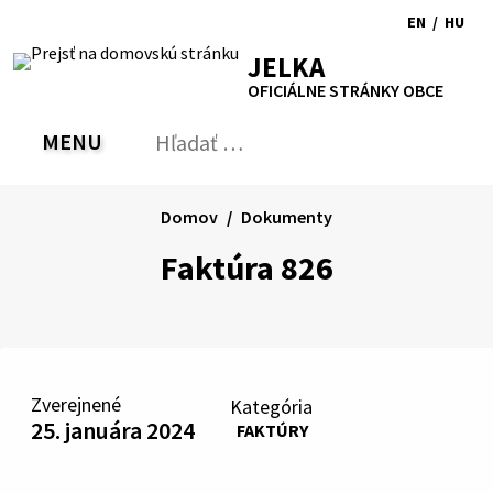
Preskočiť
EN
/
HU
na
Switch
Zmen
RSS
Mapa
Tlačiť
Zvýšiť
Zmenšiť
Zväčšiť
JELKA
obsah
language
jazyk
kontrast
veľkosť
veľkosť
OFICIÁLNE STRÁNKY OBCE
to
na
písma
písma
English
Magy
MENU
PREPNÚŤ
Hľadať:
Odo
vyh
for
Domov
Dokumenty
Faktúra 826
Zverejnené
Kategória
25. januára 2024
FAKTÚRY