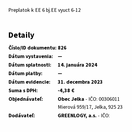
Preplatok k EE 6 bj.EE vyuct 6-12
Detaily
Číslo/ID dokumentu:
826
Dátum vystavenia:
—
Dátum splatnosti:
14. januára 2024
Dátum platby:
—
Dátum evidencie:
31. decembra 2023
Suma s DPH:
-4,38 €
Objednávateľ:
Obec Jelka
- IČO: 00306011
Mierová 959/17, Jelka, 925 23
Dodávateľ:
GREENLOGY, a.s.
- IČO: