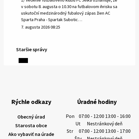
1/ Vedenie futbalového klubu FC Jelka oznamuje, že
v sobotu 8. augusta o 10.30 na futbalovom ihrisku sa
uskutoční medzinárodný fubalový zápas žien AC
Sparta Praha - Spartak Subotic…
7. augusta 2026 08:25
Staršie správy
6. augusta 2026 08:13
Miestne oznamy: 06.08.2026
1/ PITNÁ VODA NIE JE SAMOZREJMOSŤ. Dlhodobé
sucho a vysoké teploty spôsobujú pokles
výdatnosti vodárenských zdrojov.
Rýchle odkazy
Úradné hodiny
Západoslovenská vodárenská spoločnosť preto
žiada obyvateľov o…
Pon
07:00 - 12:00 13:00 - 16:00
Obecný úrad
6. augusta 2026 08:12
Ut
Nestránkový deň
Starosta obce
Str
07:00 - 12:00 13:00 - 17:00
Ako vybaviť na úrade
Štv
Nestránkový deň