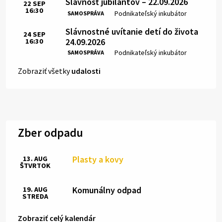
Slávnosť jubilantov – 22.09.2026
22
SEP
16:30
Čas:
Miesto:
Podnikateľský inkubátor
SAMOSPRÁVA
Slávnostné uvítanie detí do života
24
SEP
24.09.2026
16:30
Čas:
Miesto:
Podnikateľský inkubátor
SAMOSPRÁVA
Zobraziť všetky
udalosti
Zber odpadu
Plasty a kovy
13. AUG
ŠTVRTOK
Komunálny odpad
19. AUG
STREDA
Zobraziť celý kalendár