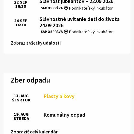
Slávnosť jubilantov – 22.09.2026
22
SEP
16:30
Čas:
Miesto:
Podnikateľský inkubátor
SAMOSPRÁVA
Slávnostné uvítanie detí do života
24
SEP
24.09.2026
16:30
Čas:
Miesto:
Podnikateľský inkubátor
SAMOSPRÁVA
Zobraziť všetky
udalosti
Zber odpadu
Plasty a kovy
13. AUG
ŠTVRTOK
Komunálny odpad
19. AUG
STREDA
Zobraziť celý kalendár