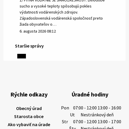
1/ PITNÁ VODA NIE JE SAMOZREJMOSŤ. Dlhodobé
sucho a vysoké teploty spôsobujú pokles
výdatnosti vodárenských zdrojov.
Západoslovenská vodárenská spoločnosť preto
žiada obyvateľov o…
6. augusta 2026 08:12
Staršie správy
5. augusta 2026 13:10
Miestne oznamy: 05.08.2026
Smútočný oznam: 05.08.2026 1/ Vážení obyvatelia!S
hlbokým zármutkom Vám oznamujeme, že vo veku
Rýchle odkazy
Úradné hodiny
73 rokov nás opustila Irena Tanková, rodená
Tanková. Pohreb zosnulej bude dňa 6.08.20…
Pon
07:00 - 12:00 13:00 - 16:00
Obecný úrad
5. augusta 2026 12:59
Ut
Nestránkový deň
Starosta obce
Str
07:00 - 12:00 13:00 - 17:00
Ako vybaviť na úrade
Štv
Nestránkový deň