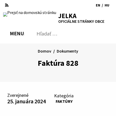
Preskočiť
EN
/
HU
na
Switch
Zmen
RSS
Mapa
Tlačiť
Zvýšiť
Zmenšiť
Zväčšiť
JELKA
obsah
language
jazyk
kontrast
veľkosť
veľkosť
OFICIÁLNE STRÁNKY OBCE
to
na
písma
písma
English
Magy
MENU
PREPNÚŤ
Hľadať:
Odo
vyh
for
Domov
Dokumenty
Faktúra 828
Zverejnené
Kategória
25. januára 2024
FAKTÚRY