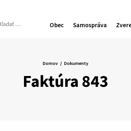
Obec
Samospráva
Zver
dať:
Odoslať
vyhľadávací
formulár
Domov
Dokumenty
Faktúra 843