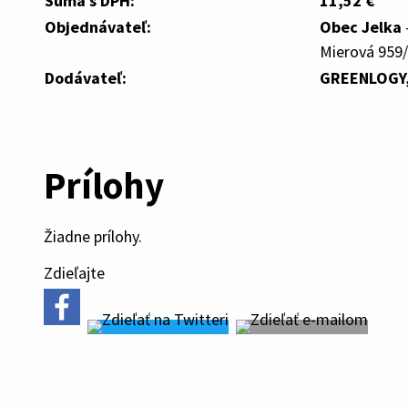
Suma s DPH:
11,52 €
Objednávateľ:
Obec Jelka
Mierová 959/
Dodávateľ:
GREENLOGY, 
Prílohy
Žiadne prílohy.
Zdieľajte