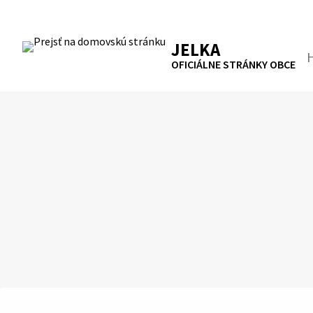
Preskočiť
na
RSS
Mapa
Tlačiť
obsah
JELKA
Hľa
OFICIÁLNE STRÁNKY OBCE