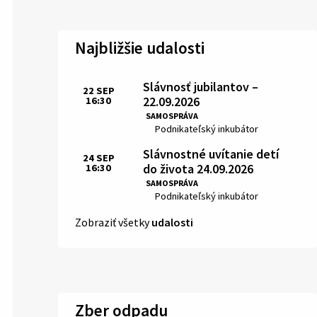
Najbližšie udalosti
Slávnosť jubilantov –
22
SEP
22.09.2026
16:30
Čas:
SAMOSPRÁVA
Miesto:
Podnikateľský inkubátor
Slávnostné uvítanie detí
24
SEP
do života 24.09.2026
16:30
Čas:
SAMOSPRÁVA
Miesto:
Podnikateľský inkubátor
Zobraziť všetky
udalosti
Zber odpadu