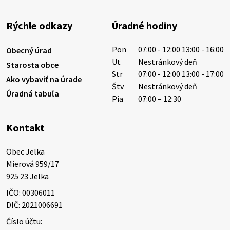
sucho a vysoké teploty spôsobujú pokles
výdatnosti vodárenských zdrojov.
Rýchle odkazy
Úradné hodiny
Západoslovenská vodárenská spoločnosť preto
žiada obyvateľov o…
Pon
07:00 - 12:00 13:00 - 16:00
Obecný úrad
6. augusta 2026 08:12
Ut
Nestránkový deň
Starosta obce
Str
07:00 - 12:00 13:00 - 17:00
Ako vybaviť na úrade
Štv
Nestránkový deň
Úradná tabuľa
5. augusta 2026 13:10
Pia
07:00 – 12:30
Kontakt
Miestne oznamy: 05.08.2026
Smútočný oznam: 05.08.2026 1/ Vážení obyvatelia!S
Obec Jelka

hlbokým zármutkom Vám oznamujeme, že vo veku
Mierová 959/17

73 rokov nás opustila Irena Tanková, rodená
925 23 Jelka
Tanková. Pohreb zosnulej bude dňa 6.08.20…
IČO: 00306011
5. augusta 2026 12:59
DIČ: 2021006691
Číslo účtu: