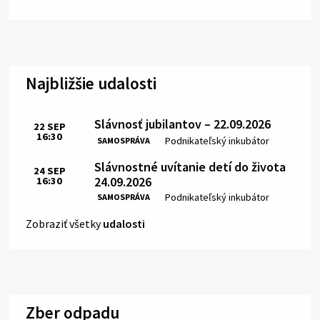
Najbližšie udalosti
Slávnosť jubilantov – 22.09.2026
22
SEP
16:30
Čas:
Miesto:
Podnikateľský inkubátor
SAMOSPRÁVA
Slávnostné uvítanie detí do života
24
SEP
24.09.2026
16:30
Čas:
Miesto:
Podnikateľský inkubátor
SAMOSPRÁVA
Zobraziť všetky
udalosti
Zber odpadu