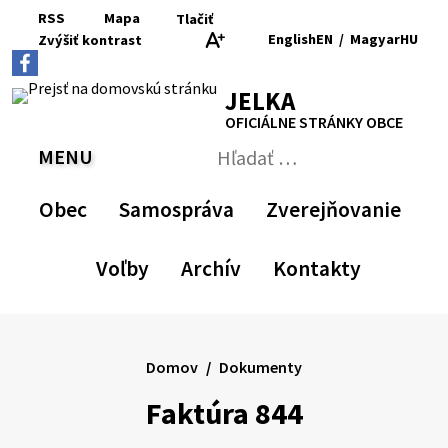
Preskočiť
RSS
Mapa
Tlačiť
na
English
EN
/
Magyar
HU
Zvýšiť
kontrast
RSS
Mapa
Tlačiť
obsah
Zvýšiť
Zmenšiť
Nastaviť
Zväčšiť
Switch
Zmeniť
kontrast
veľkosť
pôvodnú
veľkosť
language
jazyk
JELKA
písma
veľkosť
písma
to
na
písma
English
Magyar
OFICIÁLNE STRÁNKY OBCE
MENU
PREPNÚŤ
Hľadať:
Odoslať
vyhľadávací
Obec
Samospráva
Zverejňovanie
formulár
Voľby
Archív
Kontakty
Domov
Dokumenty
Faktúra 844