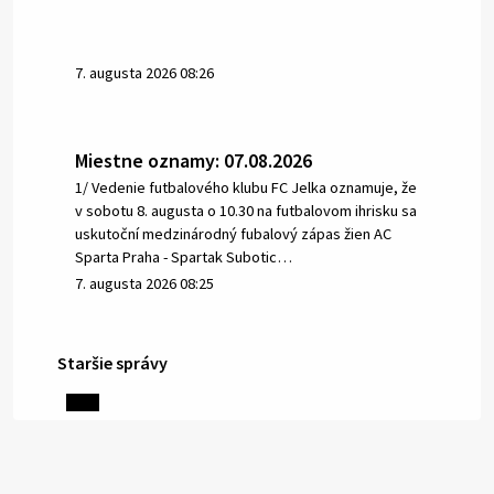
7. augusta 2026 08:26
Miestne oznamy: 07.08.2026
1/ Vedenie futbalového klubu FC Jelka oznamuje, že
v sobotu 8. augusta o 10.30 na futbalovom ihrisku sa
uskutoční medzinárodný fubalový zápas žien AC
Sparta Praha - Spartak Subotic…
7. augusta 2026 08:25
Staršie správy
6. augusta 2026 08:13
Miestne oznamy: 06.08.2026
1/ PITNÁ VODA NIE JE SAMOZREJMOSŤ. Dlhodobé