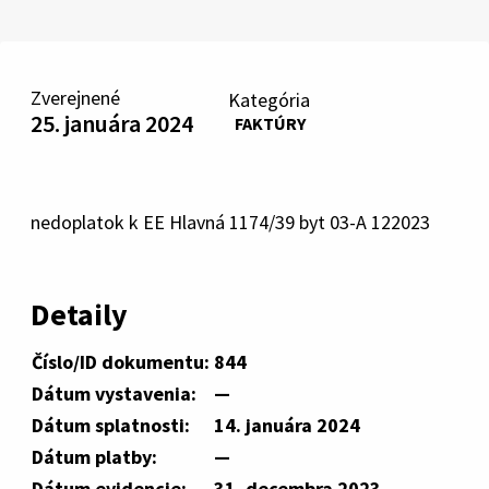
Zverejnené
Kategória
25. januára 2024
FAKTÚRY
nedoplatok k EE Hlavná 1174/39 byt 03-A 122023
Detaily
Číslo/ID dokumentu:
844
Dátum vystavenia:
—
Dátum splatnosti:
14. januára 2024
Dátum platby:
—
Dátum evidencie:
31. decembra 2023