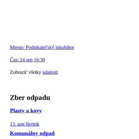
Miesto:
Podnikateľský inkubátor
Čas:
24
sep
16:30
Zobraziť všetky
udalosti
Zber odpadu
Plasty a kovy
13. aug
štvrtok
Komunálny odpad