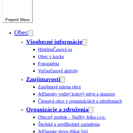
Prepnúť
Menu
Obec
Všeobecné informácie
História
Časová os
Obec v kocke
Fotogaléria
Voľnočasové aktivity
Zaujímavosti
Zaujímavé miesta obce
Jelčiansky vodný kolový mlyn a skanzen
Členstvá obce v organizáciách a združeniach
Organizácie a združenia
Obecný podnik – Služby Jelka s.r.o.
Školské a predškolské zariadenia
Jelčianske slovo-Jókai Szó