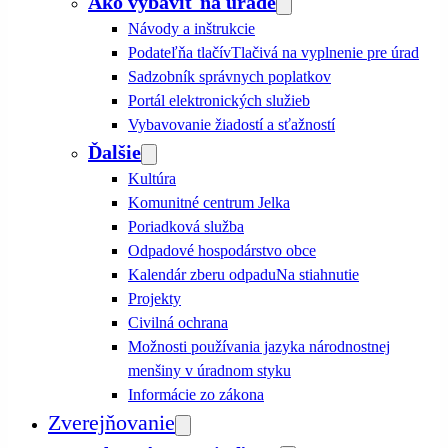
Ako vybaviť na úrade
Návody a inštrukcie
Podateľňa tlačív
Tlačivá na vyplnenie pre úrad
Sadzobník správnych poplatkov
Portál elektronických služieb
Vybavovanie žiadostí a sťažností
Ďalšie
Kultúra
Komunitné centrum Jelka
Poriadková služba
Odpadové hospodárstvo obce
Kalendár zberu odpadu
Na stiahnutie
Projekty
Civilná ochrana
Možnosti používania jazyka národnostnej
menšiny v úradnom styku
Informácie zo zákona
Zverejňovanie