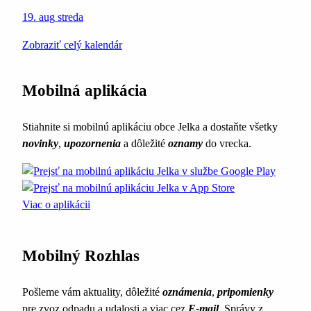
19. aug
streda
Zobraziť celý kalendár
Mobilná aplikácia
Stiahnite si mobilnú aplikáciu obce Jelka a dostaňte všetky
novinky
,
upozornenia
a dôležité
oznamy
do vrecka.
Viac o aplikácii
Mobilný Rozhlas
Pošleme vám aktuality, dôležité
oznámenia
,
pripomienky
pre zvoz odpadu a udalosti a viac cez
E-mail
. Správy z