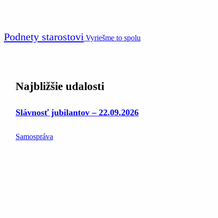
Podnety starostovi
Vyriešme to spolu
Najbližšie udalosti
Slávnosť jubilantov – 22.09.2026
Samospráva