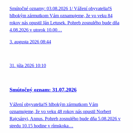
Smútočné oznamy: 03.08.2026 1/ Vážení obyvatelia!S
hlbokým zármutkom Vám oznamujeme, že vo veku 84
rokov nás opustil Ján Letusek. Pohreb zosnulého bude dňa
4.08.2026 v utorok 10.00…
3. augusta 2026 08:44
31. júla 2026 10:10
Smútočný oznam: 31.07.2026
Vážení obyvatelia!S hlbokým zármutkom Vám
oznamujeme, že vo veku 48 rokov nás opustil Norbert
Rajcsányi, Annus. Pohreb zosnulého bude dňa 5.08.2026 v
stredu 10.15 hodine v rímskoka…