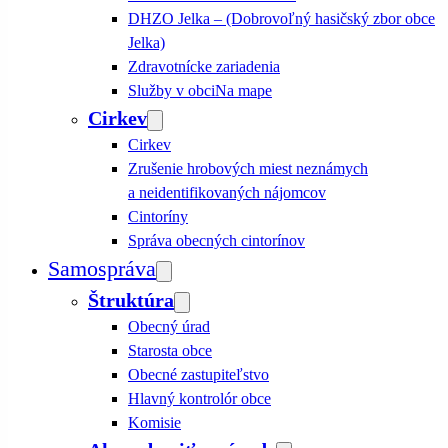
DHZO Jelka – (Dobrovoľný hasičský zbor obce
Jelka)
Zdravotnícke zariadenia
Služby v obci
Na mape
Cirkev
Cirkev
Zrušenie hrobových miest neznámych
a neidentifikovaných nájomcov
Cintoríny
Správa obecných cintorínov
Samospráva
Štruktúra
Obecný úrad
Starosta obce
Obecné zastupiteľstvo
Hlavný kontrolór obce
Komisie