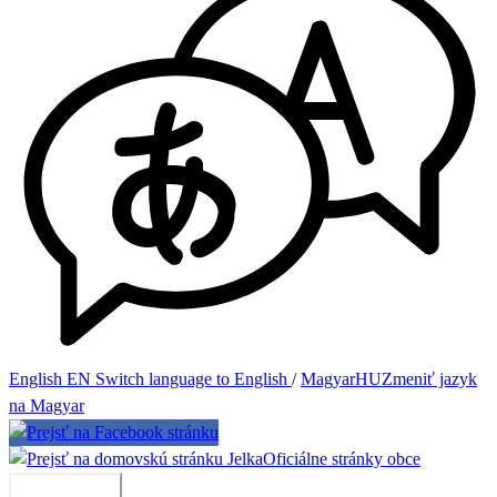
English
EN
Switch language to English
/
Magyar
HU
Zmeniť jazyk
na Magyar
Jelka
Oficiálne stránky obce