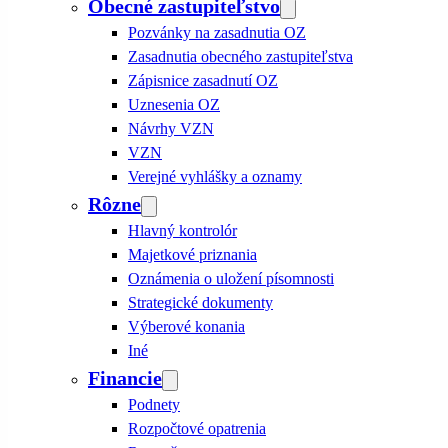
Obecné zastupiteľstvo
Pozvánky na zasadnutia OZ
Zasadnutia obecného zastupiteľstva
Zápisnice zasadnutí OZ
Uznesenia OZ
Návrhy VZN
VZN
Verejné vyhlášky a oznamy
Rôzne
Hlavný kontrolór
Majetkové priznania
Oznámenia o uložení písomnosti
Strategické dokumenty
Výberové konania
Iné
Financie
Podnety
Rozpočtové opatrenia