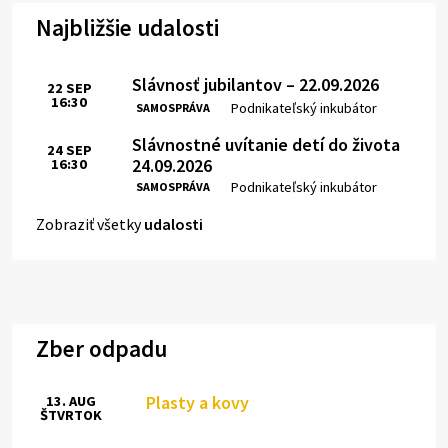
Najbližšie udalosti
Slávnosť jubilantov – 22.09.2026
22
SEP
16:30
Čas:
Miesto:
Podnikateľský inkubátor
SAMOSPRÁVA
Slávnostné uvítanie detí do života
24
SEP
24.09.2026
16:30
Čas:
Miesto:
Podnikateľský inkubátor
SAMOSPRÁVA
Zobraziť všetky
udalosti
Zber odpadu
Plasty a kovy
13. AUG
ŠTVRTOK