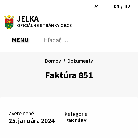
Preskočiť
EN
/
HU
na
Switch
Zmen
RSS
Mapa
Tlačiť
Zvýšiť
Zmenšiť
Zväčšiť
JELKA
obsah
language
jazyk
kontrast
veľkosť
veľkosť
OFICIÁLNE STRÁNKY OBCE
to
na
písma
písma
English
Magy
MENU
PREPNÚŤ
Hľadať:
Odo
vyh
for
Domov
Dokumenty
Faktúra 851
Zverejnené
Kategória
25. januára 2024
FAKTÚRY