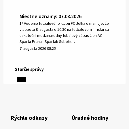
Miestne oznamy: 07.08.2026
1/ Vedenie futbalového klubu FC Jelka oznamuje, že
v sobotu 8. augusta o 10.30 na futbalovom ihrisku sa
uskutoční medzinárodný fubalový zápas žien AC
Sparta Praha - Spartak Subotic…
7. augusta 2026 08:25
Staršie správy
6. augusta 2026 08:13
Miestne oznamy: 06.08.2026
1/ PITNÁ VODA NIE JE SAMOZREJMOSŤ. Dlhodobé
sucho a vysoké teploty spôsobujú pokles
výdatnosti vodárenských zdrojov.
Rýchle odkazy
Úradné hodiny
Západoslovenská vodárenská spoločnosť preto
žiada obyvateľov o…