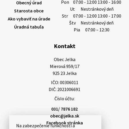
Pon
07:00 - 12:00 13:00 - 16:00
Obecný úrad
6. augusta 2026 08:12
Ut
Nestránkový deň
Starosta obce
Str
07:00 - 12:00 13:00 - 17:00
Ako vybaviť na úrade
Štv
Nestránkový deň
Úradná tabuľa
5. augusta 2026 13:10
Pia
07:00 – 12:30
Kontakt
Miestne oznamy: 05.08.2026
Smútočný oznam: 05.08.2026 1/ Vážení obyvatelia!S
Obec Jelka

hlbokým zármutkom Vám oznamujeme, že vo veku
Mierová 959/17

73 rokov nás opustila Irena Tanková, rodená
925 23 Jelka
Tanková. Pohreb zosnulej bude dňa 6.08.20…
IČO: 00306011
5. augusta 2026 12:59
DIČ: 2021006691
Číslo účtu:
3. augusta 2026 08:45
031/ 7876 182
obec@jelka.sk
Facebook stránka
Na zabezpečenie funkčnosti a