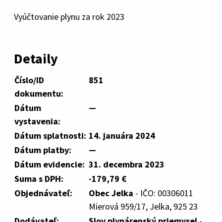
Vyúčtovanie plynu za rok 2023
Detaily
Číslo/ID
851
dokumentu:
Dátum
—
vystavenia:
Dátum splatnosti:
14. januára 2024
Dátum platby:
—
Dátum evidencie:
31. decembra 2023
Suma s DPH:
-179,79 €
Objednávateľ:
Obec Jelka
- IČO: 00306011
Mierová 959/17, Jelka, 925 23
Dodávateľ:
Slov.plynárenský priemysel
-