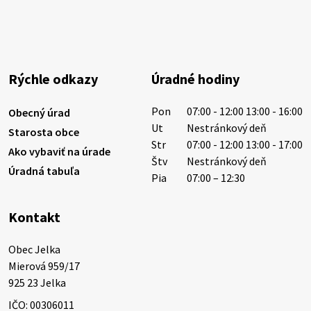
Miestne oznamy: 05.08.2026
Smútočný oznam: 05.08.2026 1/ Vážení obyvatelia!S
hlbokým zármutkom Vám oznamujeme, že vo veku
Rýchle odkazy
Úradné hodiny
73 rokov nás opustila Irena Tanková, rodená
Tanková. Pohreb zosnulej bude dňa 6.08.20…
Pon
07:00 - 12:00 13:00 - 16:00
Obecný úrad
5. augusta 2026 12:59
Ut
Nestránkový deň
Starosta obce
Str
07:00 - 12:00 13:00 - 17:00
Ako vybaviť na úrade
Štv
Nestránkový deň
Úradná tabuľa
3. augusta 2026 08:45
Pia
07:00 – 12:30
Kontakt
Miestne oznamy: 03.08.2026
Smútočné oznamy: 03.08.2026 1/ Vážení obyvatelia!S
Obec Jelka

hlbokým zármutkom Vám oznamujeme, že vo veku
Mierová 959/17

84 rokov nás opustil Ján Letusek. Pohreb zosnulého
925 23 Jelka
bude dňa 4.08.2026 v utorok 10.00…
IČO: 00306011
3. augusta 2026 08:44