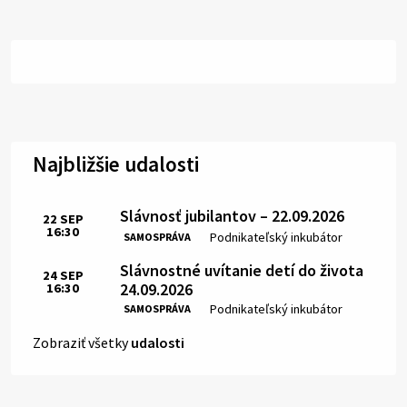
Najbližšie udalosti
Slávnosť jubilantov – 22.09.2026
22
SEP
16:30
Čas:
Miesto:
Podnikateľský inkubátor
SAMOSPRÁVA
Slávnostné uvítanie detí do života
24
SEP
24.09.2026
16:30
Čas:
Miesto:
Podnikateľský inkubátor
SAMOSPRÁVA
Zobraziť všetky
udalosti