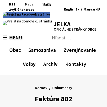
Preskočiť
RSS
Mapa
Tlačiť
na
English
EN
/
Magyar
HU
Zvýšiť
kontrast
RSS
Mapa
Tlačiť
obsah
Zvýšiť
Zmenšiť
Nastaviť
Zväčšiť
Switch
Zmeniť
kontrast
veľkosť
pôvodnú
veľkosť
language
jazyk
JELKA
písma
veľkosť
písma
to
na
písma
English
Magyar
OFICIÁLNE STRÁNKY OBCE
MENU
PREPNÚŤ
Hľadať:
Odoslať
vyhľadávací
Obec
Samospráva
Zverejňovanie
formulár
Voľby
Archív
Kontakty
Domov
Dokumenty
Faktúra 882