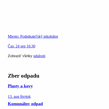
Miesto:
Podnikateľský inkubátor
Čas:
24
sep
16:30
Zobraziť všetky
udalosti
Zber odpadu
Plasty a kovy
13. aug
štvrtok
Komunálny odpad