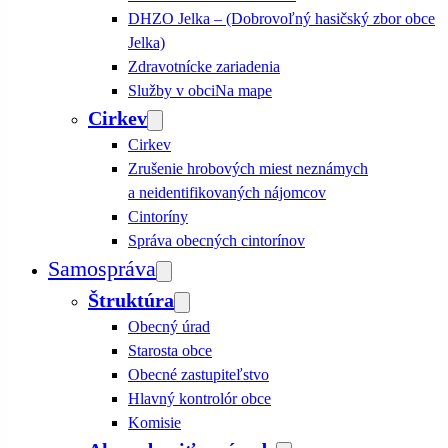
DHZO Jelka – (Dobrovoľný hasičský zbor obce
Jelka)
Zdravotnícke zariadenia
Služby v obci
Na mape
Cirkev
Cirkev
Zrušenie hrobových miest neznámych
a neidentifikovaných nájomcov
Cintoríny
Správa obecných cintorínov
Samospráva
Štruktúra
Obecný úrad
Starosta obce
Obecné zastupiteľstvo
Hlavný kontrolór obce
Komisie