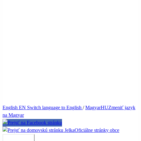
English
EN
Switch language to English
/
Magyar
HU
Zmeniť jazyk
na Magyar
Jelka
Oficiálne stránky obce