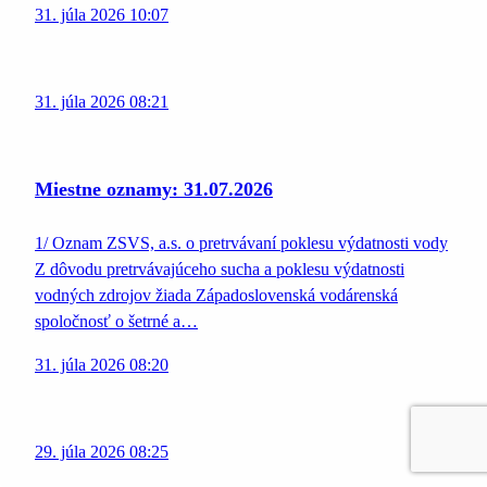
31. júla 2026 10:07
31. júla 2026 08:21
Miestne oznamy: 31.07.2026
1/ Oznam ZSVS, a.s. o pretrvávaní poklesu výdatnosti vody
Z dôvodu pretrvávajúceho sucha a poklesu výdatnosti
vodných zdrojov žiada Západoslovenská vodárenská
spoločnosť o šetrné a…
31. júla 2026 08:20
29. júla 2026 08:25