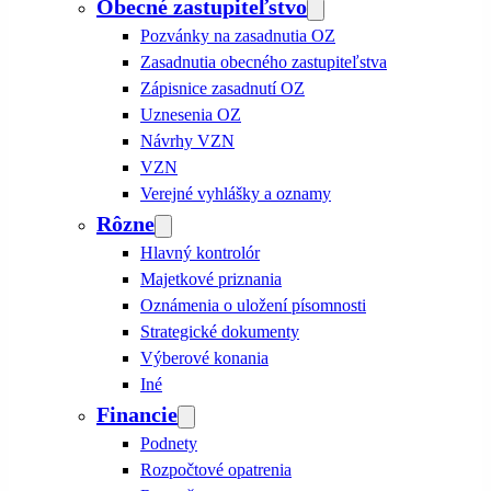
Obecné zastupiteľstvo
Pozvánky na zasadnutia OZ
Zasadnutia obecného zastupiteľstva
Zápisnice zasadnutí OZ
Uznesenia OZ
Návrhy VZN
VZN
Verejné vyhlášky a oznamy
Rôzne
Hlavný kontrolór
Majetkové priznania
Oznámenia o uložení písomnosti
Strategické dokumenty
Výberové konania
Iné
Financie
Podnety
Rozpočtové opatrenia