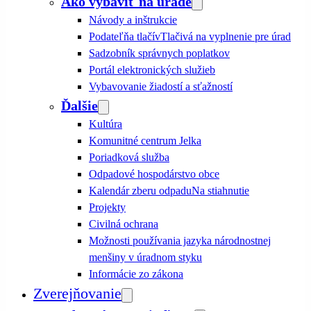
Ako vybaviť na úrade
Návody a inštrukcie
Podateľňa tlačív
Tlačivá na vyplnenie pre úrad
Sadzobník správnych poplatkov
Portál elektronických služieb
Vybavovanie žiadostí a sťažností
Ďalšie
Kultúra
Komunitné centrum Jelka
Poriadková služba
Odpadové hospodárstvo obce
Kalendár zberu odpadu
Na stiahnutie
Projekty
Civilná ochrana
Možnosti používania jazyka národnostnej
menšiny v úradnom styku
Informácie zo zákona
Zverejňovanie