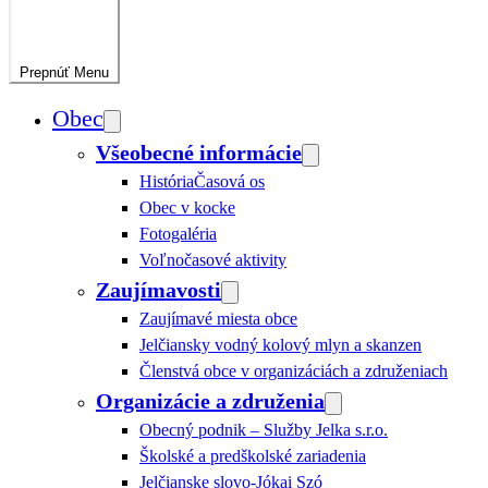
Prepnúť
Menu
Obec
Všeobecné informácie
História
Časová os
Obec v kocke
Fotogaléria
Voľnočasové aktivity
Zaujímavosti
Zaujímavé miesta obce
Jelčiansky vodný kolový mlyn a skanzen
Členstvá obce v organizáciách a združeniach
Organizácie a združenia
Obecný podnik – Služby Jelka s.r.o.
Školské a predškolské zariadenia
Jelčianske slovo-Jókai Szó