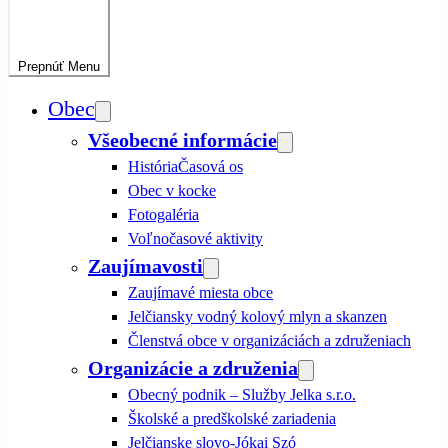
Prepnúť
Menu
Obec
Všeobecné informácie
História
Časová os
Obec v kocke
Fotogaléria
Voľnočasové aktivity
Zaujímavosti
Zaujímavé miesta obce
Jelčiansky vodný kolový mlyn a skanzen
Členstvá obce v organizáciách a združeniach
Organizácie a združenia
Obecný podnik – Služby Jelka s.r.o.
Školské a predškolské zariadenia
Jelčianske slovo-Jókai Szó