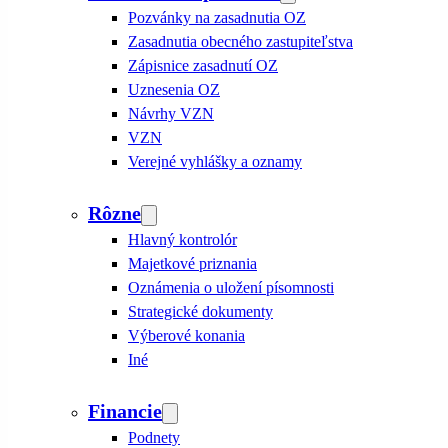
Pozvánky na zasadnutia OZ
Zasadnutia obecného zastupiteľstva
Zápisnice zasadnutí OZ
Uznesenia OZ
Návrhy VZN
VZN
Verejné vyhlášky a oznamy
Rôzne
Hlavný kontrolór
Majetkové priznania
Oznámenia o uložení písomnosti
Strategické dokumenty
Výberové konania
Iné
Financie
Podnety