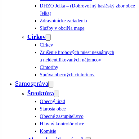
DHZO Jelka – (Dobrovoľný hasičský zbor obce
Jelka)
Zdravotnícke zariadenia
Služby v obci
Na mape
Cirkev
Cirkev
Zrušenie hrobových miest neznámych
a neidentifikovaných nájomcov
Cintoríny
Správa obecných cintorínov
Samospráva
Štruktúra
Obecný úrad
Starosta obce
Obecné zastupiteľstvo
Hlavný kontrolór obce
Komisie