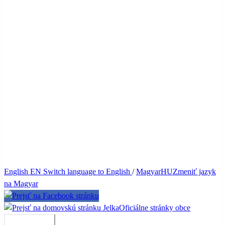
English
EN
Switch language to English
/
Magyar
HU
Zmeniť jazyk
na Magyar
Jelka
Oficiálne stránky obce