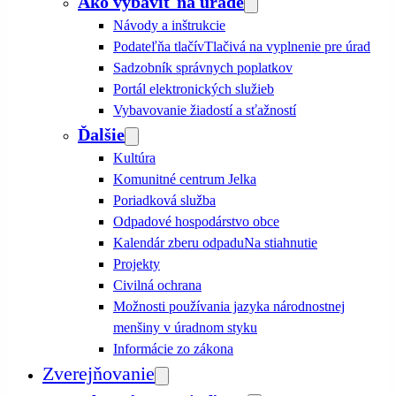
Ako vybaviť na úrade
Návody a inštrukcie
Podateľňa tlačív
Tlačivá na vyplnenie pre úrad
Sadzobník správnych poplatkov
Portál elektronických služieb
Vybavovanie žiadostí a sťažností
Ďalšie
Kultúra
Komunitné centrum Jelka
Poriadková služba
Odpadové hospodárstvo obce
Kalendár zberu odpadu
Na stiahnutie
Projekty
Civilná ochrana
Možnosti používania jazyka národnostnej
menšiny v úradnom styku
Informácie zo zákona
Zverejňovanie