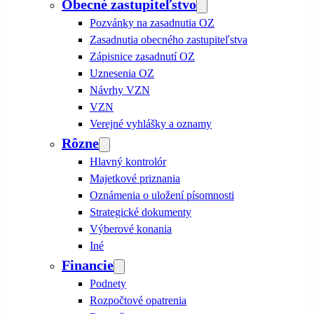
Obecné zastupiteľstvo
Pozvánky na zasadnutia OZ
Zasadnutia obecného zastupiteľstva
Zápisnice zasadnutí OZ
Uznesenia OZ
Návrhy VZN
VZN
Verejné vyhlášky a oznamy
Rôzne
Hlavný kontrolór
Majetkové priznania
Oznámenia o uložení písomnosti
Strategické dokumenty
Výberové konania
Iné
Financie
Podnety
Rozpočtové opatrenia