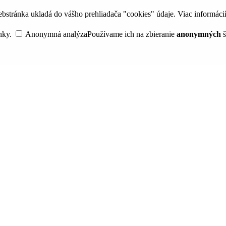
bstránka ukladá do vášho prehliadača "cookies" údaje. Viac informáci
nky.
Anonymná analýza
Používame ich na zbieranie
anonymných
š