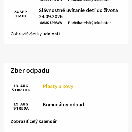
Slávnostné uvítanie detí do života
24
SEP
24.09.2026
16:30
Čas:
Miesto:
Podnikateľský inkubátor
SAMOSPRÁVA
Zobraziť všetky
udalosti
Zber odpadu
Plasty a kovy
13. AUG
ŠTVRTOK
Komunálny odpad
19. AUG
STREDA
Zobraziť celý kalendár