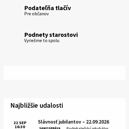
Podateľňa tlačív
Pre občanov
Podnety starostovi
Vyriešme to spolu
Najbližšie udalosti
Slávnosť jubilantov – 22.09.2026
22
SEP
16:30
Čas:
Miesto:
Podnikateľský inkubátor
SAMOSPRÁVA