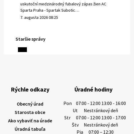
uskutoční medzinárodný fubalový zápas žien AC
Sparta Praha - Spartak Subotic…
7. augusta 2026 08:25
Staršie správy
6. augusta 2026 08:13
Miestne oznamy: 06.08.2026
1/ PITNÁ VODA NIE JE SAMOZREJMOSŤ. Dlhodobé
sucho a vysoké teploty spôsobujú pokles
výdatnosti vodárenských zdrojov.
Rýchle odkazy
Úradné hodiny
Západoslovenská vodárenská spoločnosť preto
žiada obyvateľov o…
Pon
07:00 - 12:00 13:00 - 16:00
Obecný úrad
6. augusta 2026 08:12
Ut
Nestránkový deň
Starosta obce
Str
07:00 - 12:00 13:00 - 17:00
Ako vybaviť na úrade
Štv
Nestránkový deň
Úradná tabuľa
5. augusta 2026 13:10
Pia
07:00 – 12:30