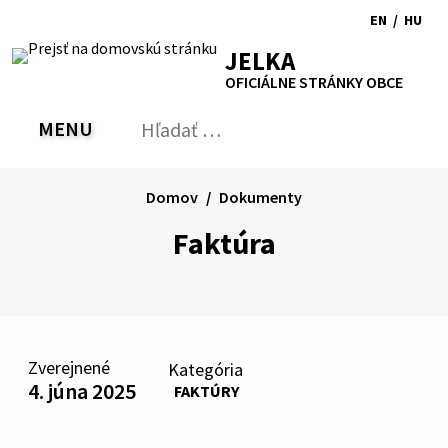
Preskočiť
EN
/
HU
na
Switch
Zmen
RSS
Mapa
Tlačiť
Zvýšiť
Zmenšiť
Zväčšiť
JELKA
obsah
language
jazyk
kontrast
veľkosť
veľkosť
OFICIÁLNE STRÁNKY OBCE
to
na
písma
písma
English
Magy
MENU
PREPNÚŤ
Hľadať:
Odo
vyh
for
Domov
Dokumenty
Faktúra
Zverejnené
Kategória
4. júna 2025
FAKTÚRY