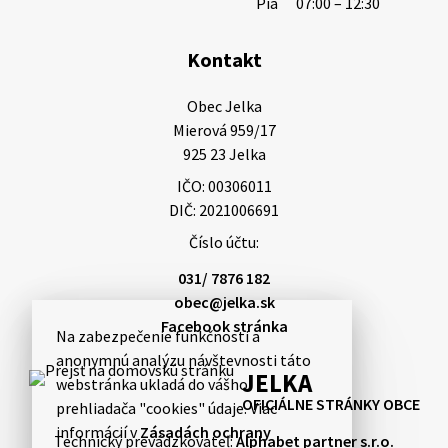
Pia
07:00 – 12:30
Kontakt
Miestne oznamy: 05.08.2026
Smútočný oznam: 05.08.2026 1/ Vážení obyvatelia!S
Obec Jelka

hlbokým zármutkom Vám oznamujeme, že vo veku
Mierová 959/17

73 rokov nás opustila Irena Tanková, rodená
925 23 Jelka
Tanková. Pohreb zosnulej bude dňa 6.08.20…
IČO: 00306011
5. augusta 2026 12:59
DIČ: 2021006691
Číslo účtu:
3. augusta 2026 08:45
031/ 7876 182
obec@jelka.sk
Facebook stránka
Na zabezpečenie funkčnosti a
Miestne oznamy: 03.08.2026
anonymnú analýzu návštevnosti táto
Smútočné oznamy: 03.08.2026 1/ Vážení obyvatelia!S
JELKA
webstránka ukladá do vášho
hlbokým zármutkom Vám oznamujeme, že vo veku
OFICIÁLNE STRÁNKY OBCE
prehliadača "cookies" údaje. Viac
84 rokov nás opustil Ján Letusek. Pohreb zosnulého
informácií v
Zásadách ochrany
bude dňa 4.08.2026 v utorok 10.00…
Technický prevádzkovateľ:
Alphabet partner s.r.o.