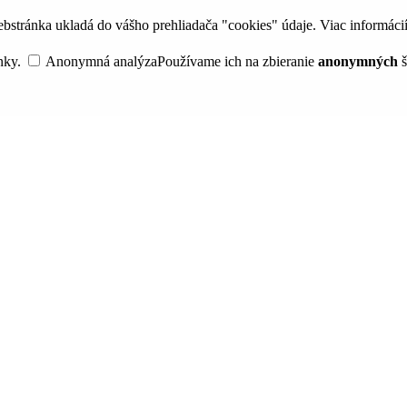
bstránka ukladá do vášho prehliadača "cookies" údaje. Viac informáci
nky.
Anonymná analýza
Používame ich na zbieranie
anonymných
š