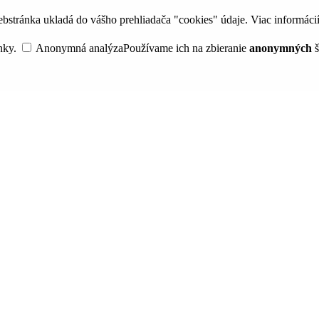
bstránka ukladá do vášho prehliadača "cookies" údaje. Viac informáci
nky.
Anonymná analýza
Používame ich na zbieranie
anonymných
š