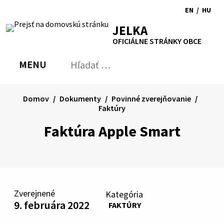
Preskočiť
EN
/
HU
na
Switch
Zmen
RSS
Mapa
Tlačiť
Zvýšiť
Zmenšiť
Zväčšiť
JELKA
obsah
language
jazyk
kontrast
veľkosť
veľkosť
OFICIÁLNE STRÁNKY OBCE
to
na
písma
písma
English
Magy
MENU
PREPNÚŤ
Hľadať:
Odo
vyh
for
Domov
Dokumenty
Povinné zverejňovanie
Faktúry
Faktúra Apple Smart
Zverejnené
Kategória
9. februára 2022
FAKTÚRY