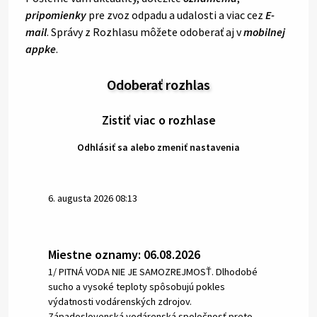
pripomienky
pre zvoz odpadu a udalosti a viac cez
E-
mail
. Správy z Rozhlasu môžete odoberať aj v
mobilnej
appke
.
Odoberať rozhlas
Zistiť viac o rozhlase
Odhlásiť sa alebo zmeniť nastavenia
6. augusta 2026 08:13
Miestne oznamy: 06.08.2026
1/ PITNÁ VODA NIE JE SAMOZREJMOSŤ. Dlhodobé
sucho a vysoké teploty spôsobujú pokles
výdatnosti vodárenských zdrojov.
Západoslovenská vodárenská spoločnosť preto