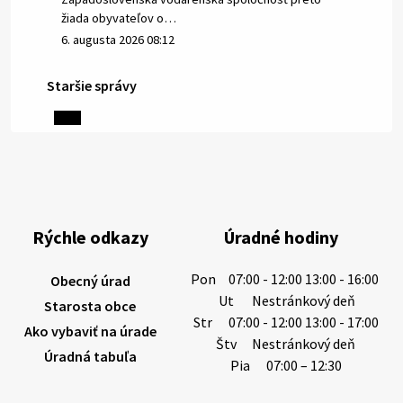
žiada obyvateľov o…
6. augusta 2026 08:12
Staršie správy
5. augusta 2026 13:10
Miestne oznamy: 05.08.2026
Smútočný oznam: 05.08.2026 1/ Vážení obyvatelia!S
hlbokým zármutkom Vám oznamujeme, že vo veku
Rýchle odkazy
Úradné hodiny
73 rokov nás opustila Irena Tanková, rodená
Tanková. Pohreb zosnulej bude dňa 6.08.20…
Pon
07:00 - 12:00 13:00 - 16:00
Obecný úrad
5. augusta 2026 12:59
Ut
Nestránkový deň
Starosta obce
Str
07:00 - 12:00 13:00 - 17:00
Ako vybaviť na úrade
Štv
Nestránkový deň
Úradná tabuľa
3. augusta 2026 08:45
Pia
07:00 – 12:30