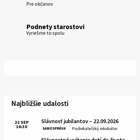
Pre občanov
Podnety starostovi
Vyriešme to spolu
Najbližšie udalosti
Slávnosť jubilantov – 22.09.2026
22
SEP
16:30
Čas:
Miesto:
Podnikateľský inkubátor
SAMOSPRÁVA
Slávnostné uvítanie detí do života