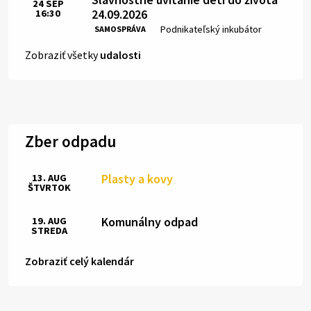
24
SEP
24.09.2026
16:30
Čas:
Miesto:
Podnikateľský inkubátor
SAMOSPRÁVA
Zobraziť všetky
udalosti
Zber odpadu
Plasty a kovy
13. AUG
ŠTVRTOK
Komunálny odpad
19. AUG
STREDA
Zobraziť celý kalendár