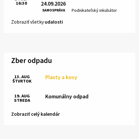
24.09.2026
16:30
Čas:
Miesto:
Podnikateľský inkubátor
SAMOSPRÁVA
Zobraziť všetky
udalosti
Zber odpadu
Plasty a kovy
13. AUG
ŠTVRTOK
Komunálny odpad
19. AUG
STREDA
Zobraziť celý kalendár