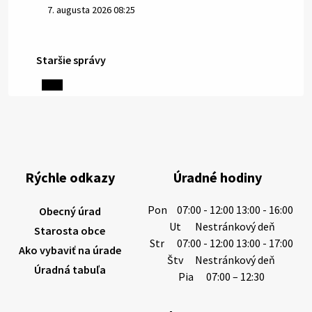
7. augusta 2026 08:25
Staršie správy
6. augusta 2026 08:13
Miestne oznamy: 06.08.2026
1/ PITNÁ VODA NIE JE SAMOZREJMOSŤ. Dlhodobé
sucho a vysoké teploty spôsobujú pokles
výdatnosti vodárenských zdrojov.
Rýchle odkazy
Úradné hodiny
Západoslovenská vodárenská spoločnosť preto
žiada obyvateľov o…
Pon
07:00 - 12:00 13:00 - 16:00
Obecný úrad
6. augusta 2026 08:12
Ut
Nestránkový deň
Starosta obce
Str
07:00 - 12:00 13:00 - 17:00
Ako vybaviť na úrade
Štv
Nestránkový deň
Úradná tabuľa
5. augusta 2026 13:10
Pia
07:00 – 12:30