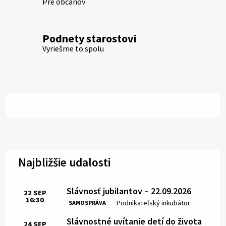
Pre občanov
Podnety starostovi
Vyriešme to spolu
Najbližšie udalosti
Slávnosť jubilantov – 22.09.2026
22
SEP
16:30
Čas:
Miesto:
Podnikateľský inkubátor
SAMOSPRÁVA
Slávnostné uvítanie detí do života
24
SEP