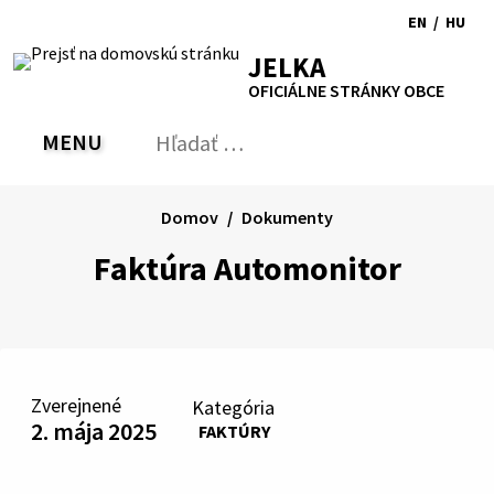
Preskočiť
EN
/
HU
na
Switch
Zmen
RSS
Mapa
Tlačiť
Zvýšiť
Zmenšiť
Zväčšiť
JELKA
obsah
language
jazyk
kontrast
veľkosť
veľkosť
OFICIÁLNE STRÁNKY OBCE
to
na
písma
písma
English
Magy
MENU
PREPNÚŤ
Hľadať:
Odo
vyh
for
Domov
Dokumenty
Faktúra Automonitor
Zverejnené
Kategória
2. mája 2025
FAKTÚRY