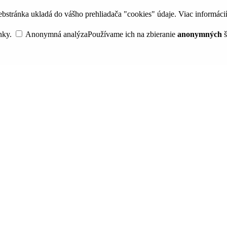
bstránka ukladá do vášho prehliadača "cookies" údaje. Viac informáci
nky.
Anonymná analýza
Používame ich na zbieranie
anonymných
š