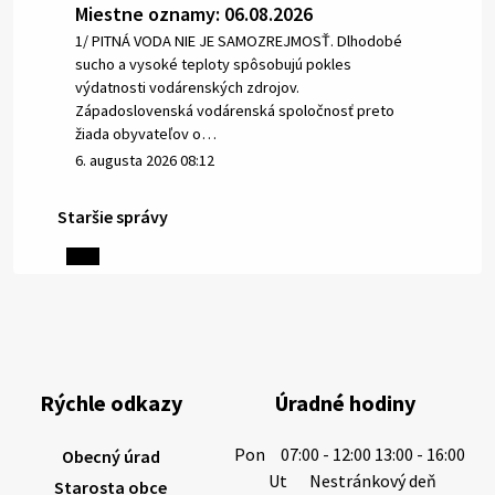
Miestne oznamy: 06.08.2026
1/ PITNÁ VODA NIE JE SAMOZREJMOSŤ. Dlhodobé
sucho a vysoké teploty spôsobujú pokles
výdatnosti vodárenských zdrojov.
Západoslovenská vodárenská spoločnosť preto
žiada obyvateľov o…
6. augusta 2026 08:12
Staršie správy
5. augusta 2026 13:10
Miestne oznamy: 05.08.2026
Smútočný oznam: 05.08.2026 1/ Vážení obyvatelia!S
hlbokým zármutkom Vám oznamujeme, že vo veku
Rýchle odkazy
Úradné hodiny
73 rokov nás opustila Irena Tanková, rodená
Tanková. Pohreb zosnulej bude dňa 6.08.20…
Pon
07:00 - 12:00 13:00 - 16:00
Obecný úrad
5. augusta 2026 12:59
Ut
Nestránkový deň
Starosta obce