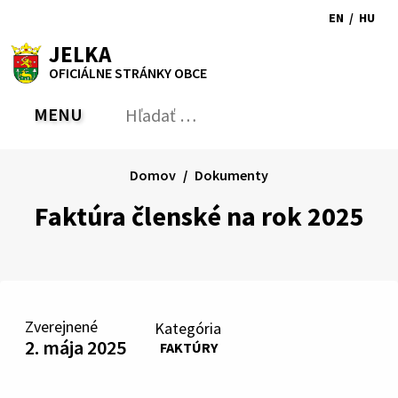
Preskočiť
EN
/
HU
na
Switch
Zmen
RSS
Mapa
Tlačiť
Zvýšiť
Zmenšiť
Zväčšiť
JELKA
obsah
language
jazyk
kontrast
veľkosť
veľkosť
OFICIÁLNE STRÁNKY OBCE
to
na
písma
písma
English
Magy
MENU
PREPNÚŤ
Hľadať:
Odo
vyh
for
Domov
Dokumenty
Faktúra členské na rok 2025
Zverejnené
Kategória
2. mája 2025
FAKTÚRY