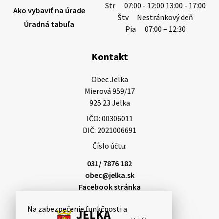
Str
07:00 - 12:00 13:00 - 17:00
Ako vybaviť na úrade
Štv
Nestránkový deň
Úradná tabuľa
3. augusta 2026 08:45
Pia
07:00 – 12:30
Kontakt
Miestne oznamy: 03.08.2026
Smútočné oznamy: 03.08.2026 1/ Vážení obyvatelia!S
Obec Jelka

hlbokým zármutkom Vám oznamujeme, že vo veku
Mierová 959/17

84 rokov nás opustil Ján Letusek. Pohreb zosnulého
925 23 Jelka
bude dňa 4.08.2026 v utorok 10.00…
IČO: 00306011
3. augusta 2026 08:44
DIČ: 2021006691
Číslo účtu:
31. júla 2026 10:10
031/ 7876 182
obec@jelka.sk
Facebook stránka
Smútočný oznam: 31.07.2026
Na zabezpečenie funkčnosti a
Vážení obyvatelia!S hlbokým zármutkom Vám
JELKA