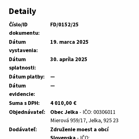
Detaily
Číslo/ID
FD/0152/25
dokumentu:
Dátum
19. marca 2025
vystavenia:
Dátum
30. apríla 2025
splatnosti:
Dátum platby:
—
Dátum
—
evidencie:
Suma s DPH:
4 010,00 €
Objednávateľ:
Obec Jelka
- IČO: 00306011
Mierová 959/17, Jelka, 925 23
Dodávateľ:
Združenie moest a obcí
Slovenska
- IČO: