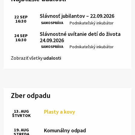
Slávnosť jubilantov – 22.09.2026
22
SEP
16:30
Čas:
Miesto:
Podnikateľský inkubátor
SAMOSPRÁVA
Slávnostné uvítanie detí do života
24
SEP
24.09.2026
16:30
Čas:
Miesto:
Podnikateľský inkubátor
SAMOSPRÁVA
Zobraziť všetky
udalosti
Zber odpadu
Plasty a kovy
13. AUG
ŠTVRTOK
Komunálny odpad
19. AUG
STREDA