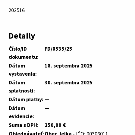
202516
Detaily
Číslo/ID
FD/0535/25
dokumentu:
Dátum
18. septembra 2025
vystavenia:
Dátum
30. septembra 2025
splatnosti:
Dátum platby:
—
Dátum
—
evidencie:
Suma s DPH:
250,00 €
Objednávateľ:
Obec Jelka
- IČO: 00306011