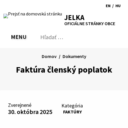
Preskočiť
EN
/
HU
na
Switch
Zmen
RSS
Mapa
Tlačiť
Zvýšiť
Zmenšiť
Zväčšiť
JELKA
obsah
language
jazyk
kontrast
veľkosť
veľkosť
OFICIÁLNE STRÁNKY OBCE
to
na
písma
písma
English
Magy
MENU
PREPNÚŤ
Hľadať:
Odo
vyh
for
Domov
Dokumenty
Faktúra členský poplatok
Zverejnené
Kategória
30. októbra 2025
FAKTÚRY