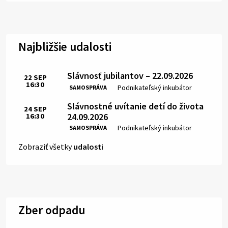
Najbližšie udalosti
Slávnosť jubilantov – 22.09.2026
22
SEP
16:30
Čas:
Miesto:
Podnikateľský inkubátor
SAMOSPRÁVA
Slávnostné uvítanie detí do života
24
SEP
24.09.2026
16:30
Čas:
Miesto:
Podnikateľský inkubátor
SAMOSPRÁVA
Zobraziť všetky
udalosti
Zber odpadu