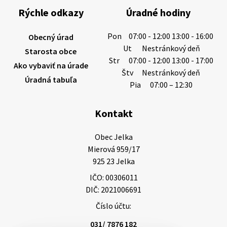
výdatnosti vodárenských zdrojov.
Rýchle odkazy
Úradné hodiny
Západoslovenská vodárenská spoločnosť preto
žiada obyvateľov o…
Pon
07:00 - 12:00 13:00 - 16:00
Obecný úrad
6. augusta 2026 08:12
Ut
Nestránkový deň
Starosta obce
Str
07:00 - 12:00 13:00 - 17:00
Ako vybaviť na úrade
Štv
Nestránkový deň
Úradná tabuľa
5. augusta 2026 13:10
Pia
07:00 – 12:30
Kontakt
Miestne oznamy: 05.08.2026
Smútočný oznam: 05.08.2026 1/ Vážení obyvatelia!S
Obec Jelka

hlbokým zármutkom Vám oznamujeme, že vo veku
Mierová 959/17

73 rokov nás opustila Irena Tanková, rodená
925 23 Jelka
Tanková. Pohreb zosnulej bude dňa 6.08.20…
IČO: 00306011
5. augusta 2026 12:59
DIČ: 2021006691
Číslo účtu:
3. augusta 2026 08:45
031/ 7876 182