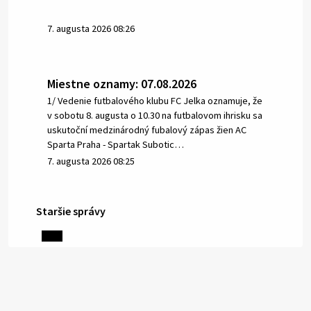
7. augusta 2026 08:26
Miestne oznamy: 07.08.2026
1/ Vedenie futbalového klubu FC Jelka oznamuje, že
v sobotu 8. augusta o 10.30 na futbalovom ihrisku sa
uskutoční medzinárodný fubalový zápas žien AC
Sparta Praha - Spartak Subotic…
7. augusta 2026 08:25
Staršie správy
6. augusta 2026 08:13
Miestne oznamy: 06.08.2026
1/ PITNÁ VODA NIE JE SAMOZREJMOSŤ. Dlhodobé
sucho a vysoké teploty spôsobujú pokles