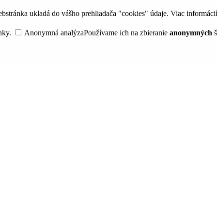
bstránka ukladá do vášho prehliadača "cookies" údaje. Viac informáci
nky.
Anonymná analýza
Používame ich na zbieranie
anonymných
š