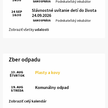
16:30
Čas:
Miesto:
Podnikateľský inkubátor
SAMOSPRÁVA
Slávnostné uvítanie detí do života
24
SEP
24.09.2026
16:30
Čas:
Miesto:
Podnikateľský inkubátor
SAMOSPRÁVA
Zobraziť všetky
udalosti
Zber odpadu
Plasty a kovy
13. AUG
ŠTVRTOK
Komunálny odpad
19. AUG
STREDA
Zobraziť celý kalendár