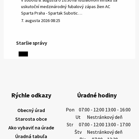
v sobotu 8. augusta o 10.30 na futbalovom ihrisku sa
uskutoční medzinárodný fubalový zápas žien AC
Sparta Praha - Spartak Subotic…
7. augusta 2026 08:25
Staršie správy
6. augusta 2026 08:13
Miestne oznamy: 06.08.2026
1/ PITNÁ VODA NIE JE SAMOZREJMOSŤ. Dlhodobé
sucho a vysoké teploty spôsobujú pokles
výdatnosti vodárenských zdrojov.
Rýchle odkazy
Úradné hodiny
Západoslovenská vodárenská spoločnosť preto
žiada obyvateľov o…
Pon
07:00 - 12:00 13:00 - 16:00
Obecný úrad
6. augusta 2026 08:12
Ut
Nestránkový deň
Starosta obce
Str
07:00 - 12:00 13:00 - 17:00
Ako vybaviť na úrade
Štv
Nestránkový deň
Úradná tabuľa
5. augusta 2026 13:10