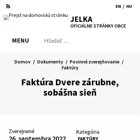
Preskočiť
EN
/
HU
na
Switch
Zmen
RSS
Mapa
Tlačiť
Zvýšiť
Zmenšiť
Zväčšiť
JELKA
obsah
language
jazyk
kontrast
veľkosť
veľkosť
OFICIÁLNE STRÁNKY OBCE
to
na
písma
písma
English
Magy
MENU
PREPNÚŤ
Hľadať:
Odo
vyh
for
Domov
Dokumenty
Povinné zverejňovanie
Faktúry
Faktúra Dvere zárubne,
sobášna sieň
Zverejnené
Kategória
26. septembra 2022
FAKTÚRY