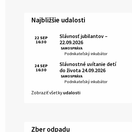
Najbližšie udalosti
Slávnosť jubilantov –
22
SEP
22.09.2026
16:30
Čas:
SAMOSPRÁVA
Miesto:
Podnikateľský inkubátor
Slávnostné uvítanie detí
24
SEP
do života 24.09.2026
16:30
Čas:
SAMOSPRÁVA
Miesto:
Podnikateľský inkubátor
Zobraziť všetky
udalosti
Zber odpadu