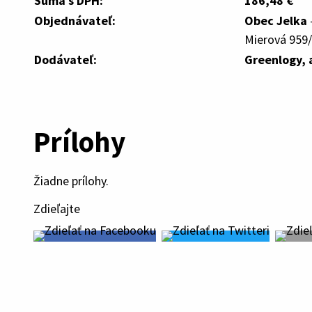
Suma s DPH:
186,48 €
Objednávateľ:
Obec Jelka
Mierová 959/
Dodávateľ:
Greenlogy, a
Prílohy
Žiadne prílohy.
Zdieľajte