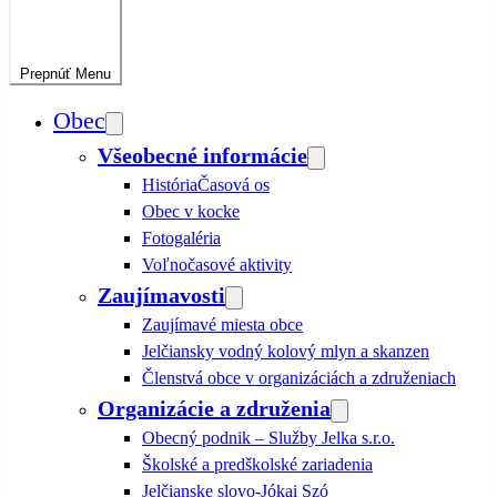
Prepnúť
Menu
Obec
Všeobecné informácie
História
Časová os
Obec v kocke
Fotogaléria
Voľnočasové aktivity
Zaujímavosti
Zaujímavé miesta obce
Jelčiansky vodný kolový mlyn a skanzen
Členstvá obce v organizáciách a združeniach
Organizácie a združenia
Obecný podnik – Služby Jelka s.r.o.
Školské a predškolské zariadenia
Jelčianske slovo-Jókai Szó