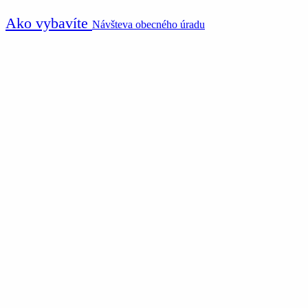
Ako vybavíte
Návšteva obecného úradu