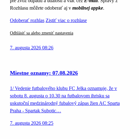
pre zvoz odpadu a udalosti a viac cez
E-mail
. Správy z
Rozhlasu môžete odoberať aj v
mobilnej appke
.
Odoberať rozhlas
Zistiť viac o rozhlase
Odhlásiť sa alebo zmeniť nastavenia
7. augusta 2026 08:26
Miestne oznamy: 07.08.2026
1/ Vedenie futbalového klubu FC Jelka oznamuje, že v
sobotu 8. augusta o 10.30 na futbalovom ihrisku sa
uskutoční medzinárodný fubalový zápas žien AC Sparta
Praha - Spartak Subotic…
7. augusta 2026 08:25