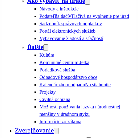
Ako vybaviť na úrade
Návody a inštrukcie
Podateľňa tlačív
Tlačivá na vyplnenie pre úrad
Sadzobník správnych poplatkov
Portál elektronických služieb
Vybavovanie žiadostí a sťažností
Ďalšie
Kultúra
Komunitné centrum Jelka
Poriadková služba
Odpadové hospodárstvo obce
Kalendár zberu odpadu
Na stiahnutie
Projekty
Civilná ochrana
Možnosti používania jazyka národnostnej
menšiny v úradnom styku
Informácie zo zákona
Zverejňovanie