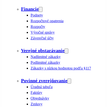
Financie
Podnety
Rozpočtové opatrenia
Rozpočty
Výročné správy
Záverečné účty
Verejné obstarávanie
Nadlimitné zákazky
Podlimitné zákazky
Zákazky s nízkou hodnotou podľa §117
Povinné zverejňovanie
Úradná tabuľa
Faktúry
Objednávky
Zmluvy