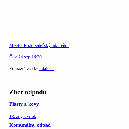
Miesto:
Podnikateľský inkubátor
Čas:
24
sep
16:30
Zobraziť všetky
udalosti
Zber odpadu
Plasty a kovy
13. aug
štvrtok
Komunálny odpad