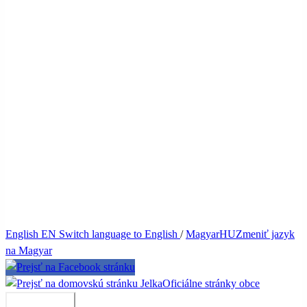
English
EN
Switch language to English
/
Magyar
HU
Zmeniť jazyk
na Magyar
Jelka
Oficiálne stránky obce