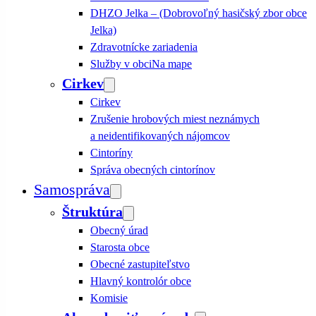
DHZO Jelka – (Dobrovoľný hasičský zbor obce
Jelka)
Zdravotnícke zariadenia
Služby v obci
Na mape
Cirkev
Cirkev
Zrušenie hrobových miest neznámych
a neidentifikovaných nájomcov
Cintoríny
Správa obecných cintorínov
Samospráva
Štruktúra
Obecný úrad
Starosta obce
Obecné zastupiteľstvo
Hlavný kontrolór obce
Komisie