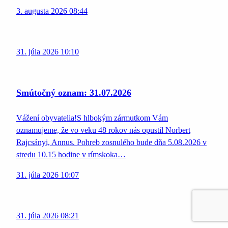
3. augusta 2026 08:44
31. júla 2026 10:10
Smútočný oznam: 31.07.2026
Vážení obyvatelia!S hlbokým zármutkom Vám
oznamujeme, že vo veku 48 rokov nás opustil Norbert
Rajcsányi, Annus. Pohreb zosnulého bude dňa 5.08.2026 v
stredu 10.15 hodine v rímskoka…
31. júla 2026 10:07
31. júla 2026 08:21