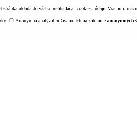
bstránka ukladá do vášho prehliadača "cookies" údaje. Viac informáci
nky.
Anonymná analýza
Používame ich na zbieranie
anonymných
š