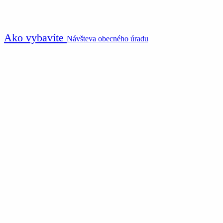
Ako vybavíte
Návšteva obecného úradu