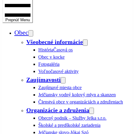
Prepnúť
Menu
Obec
Všeobecné informácie
História
Časová os
Obec v kocke
Fotogaléria
Voľnočasové aktivity
Zaujímavosti
Zaujímavé miesta obce
Jelčiansky vodný kolový mlyn a skanzen
Členstvá obce v organizáciách a združeniach
Organizácie a združenia
Obecný podnik – Služby Jelka s.r.o.
Školské a predškolské zariadenia
Jelčianske slovo-Jókai Szó