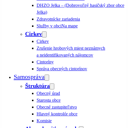
DHZO Jelka – (Dobrovoľný hasičský zbor obce
Jelka)
Zdravotnícke zariadenia
Služby v obci
Na mape
Cirkev
Cirkev
Zrušenie hrobových miest neznámych
a neidentifikovaných nájomcov
Cintoríny
Správa obecných cintorínov
Samospráva
Štruktúra
Obecný úrad
Starosta obce
Obecné zastupiteľstvo
Hlavný kontrolór obce
Komisie