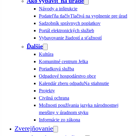
Ako vybaviť na úrade
Návody a inštrukcie
Podateľňa tlačív
Tlačivá na vyplnenie pre úrad
Sadzobník správnych poplatkov
Portál elektronických služieb
Vybavovanie žiadostí a sťažností
Ďalšie
Kultúra
Komunitné centrum Jelka
Poriadková služba
Odpadové hospodárstvo obce
Kalendár zberu odpadu
Na stiahnutie
Projekty
Civilná ochrana
Možnosti používania jazyka národnostnej
menšiny v úradnom styku
Informácie zo zákona
Zverejňovanie