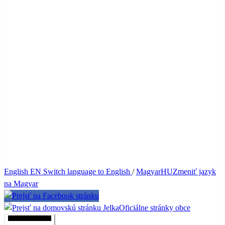
English
EN
Switch language to English
/
Magyar
HU
Zmeniť jazyk
na Magyar
Jelka
Oficiálne stránky obce