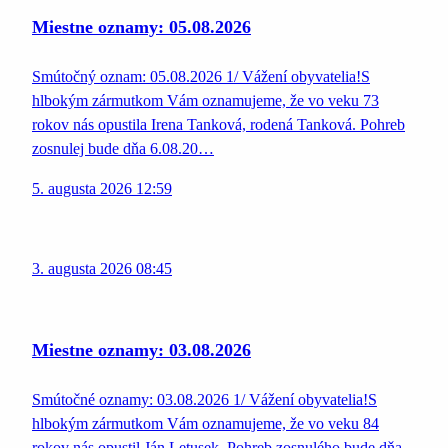
Miestne oznamy: 05.08.2026
Smútočný oznam: 05.08.2026 1/ Vážení obyvatelia!S
hlbokým zármutkom Vám oznamujeme, že vo veku 73
rokov nás opustila Irena Tanková, rodená Tanková. Pohreb
zosnulej bude dňa 6.08.20…
5. augusta 2026 12:59
3. augusta 2026 08:45
Miestne oznamy: 03.08.2026
Smútočné oznamy: 03.08.2026 1/ Vážení obyvatelia!S
hlbokým zármutkom Vám oznamujeme, že vo veku 84
rokov nás opustil Ján Letusek. Pohreb zosnulého bude dňa