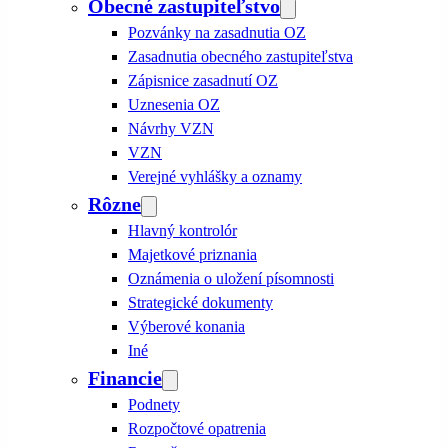
Obecné zastupiteľstvo
Pozvánky na zasadnutia OZ
Zasadnutia obecného zastupiteľstva
Zápisnice zasadnutí OZ
Uznesenia OZ
Návrhy VZN
VZN
Verejné vyhlášky a oznamy
Rôzne
Hlavný kontrolór
Majetkové priznania
Oznámenia o uložení písomnosti
Strategické dokumenty
Výberové konania
Iné
Financie
Podnety
Rozpočtové opatrenia