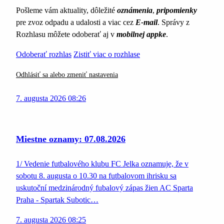
Pošleme vám aktuality, dôležité
oznámenia
,
pripomienky
pre zvoz odpadu a udalosti a viac cez
E-mail
. Správy z
Rozhlasu môžete odoberať aj v
mobilnej appke
.
Odoberať rozhlas
Zistiť viac o rozhlase
Odhlásiť sa alebo zmeniť nastavenia
7. augusta 2026 08:26
Miestne oznamy: 07.08.2026
1/ Vedenie futbalového klubu FC Jelka oznamuje, že v
sobotu 8. augusta o 10.30 na futbalovom ihrisku sa
uskutoční medzinárodný fubalový zápas žien AC Sparta
Praha - Spartak Subotic…
7. augusta 2026 08:25