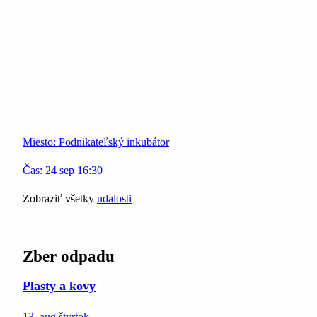
Miesto:
Podnikateľský inkubátor
Čas:
24
sep
16:30
Zobraziť všetky
udalosti
Zber odpadu
Plasty a kovy
13. aug
štvrtok