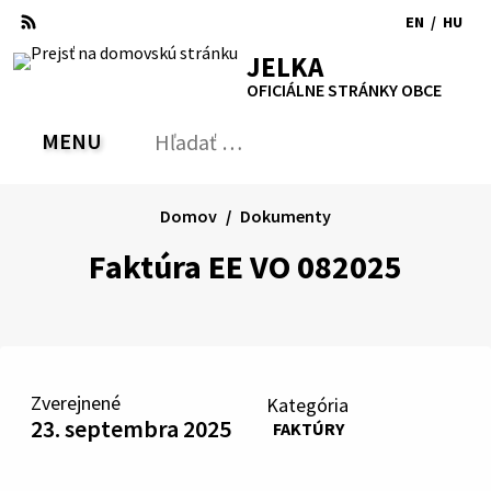
Preskočiť
EN
/
HU
na
Switch
Zmen
RSS
Mapa
Tlačiť
Zvýšiť
Zmenšiť
Zväčšiť
JELKA
obsah
language
jazyk
kontrast
veľkosť
veľkosť
OFICIÁLNE STRÁNKY OBCE
to
na
písma
písma
English
Magy
MENU
PREPNÚŤ
Hľadať:
Odo
vyh
for
Domov
Dokumenty
Faktúra EE VO 082025
Zverejnené
Kategória
23. septembra 2025
FAKTÚRY