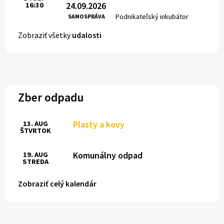
24.09.2026
16:30
Čas:
Miesto:
Podnikateľský inkubátor
SAMOSPRÁVA
Zobraziť všetky
udalosti
Zber odpadu
Plasty a kovy
13. AUG
ŠTVRTOK
Komunálny odpad
19. AUG
STREDA
Zobraziť celý kalendár