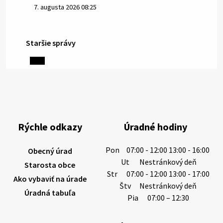
7. augusta 2026 08:25
Staršie správy
6. augusta 2026 08:13
Miestne oznamy: 06.08.2026
1/ PITNÁ VODA NIE JE SAMOZREJMOSŤ. Dlhodobé
sucho a vysoké teploty spôsobujú pokles
výdatnosti vodárenských zdrojov.
Rýchle odkazy
Úradné hodiny
Západoslovenská vodárenská spoločnosť preto
žiada obyvateľov o…
Pon
07:00 - 12:00 13:00 - 16:00
Obecný úrad
6. augusta 2026 08:12
Ut
Nestránkový deň
Starosta obce
Str
07:00 - 12:00 13:00 - 17:00
Ako vybaviť na úrade
Štv
Nestránkový deň
Úradná tabuľa
5. augusta 2026 13:10
Pia
07:00 – 12:30