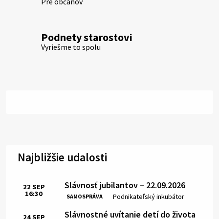
Pre občanov
Podnety starostovi
Vyriešme to spolu
Najbližšie udalosti
Slávnosť jubilantov – 22.09.2026
22
SEP
16:30
Čas:
Miesto:
Podnikateľský inkubátor
SAMOSPRÁVA
Slávnostné uvítanie detí do života
24
SEP