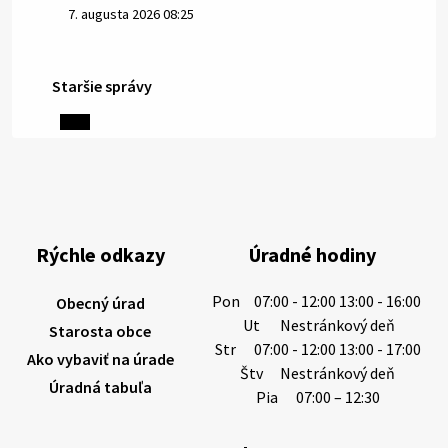
7. augusta 2026 08:25
Staršie správy
6. augusta 2026 08:13
Miestne oznamy: 06.08.2026
1/ PITNÁ VODA NIE JE SAMOZREJMOSŤ. Dlhodobé
sucho a vysoké teploty spôsobujú pokles
výdatnosti vodárenských zdrojov.
Rýchle odkazy
Úradné hodiny
Západoslovenská vodárenská spoločnosť preto
žiada obyvateľov o…
Pon
07:00 - 12:00 13:00 - 16:00
Obecný úrad
6. augusta 2026 08:12
Ut
Nestránkový deň
Starosta obce
Str
07:00 - 12:00 13:00 - 17:00
Ako vybaviť na úrade
Štv
Nestránkový deň
Úradná tabuľa
5. augusta 2026 13:10
Pia
07:00 – 12:30