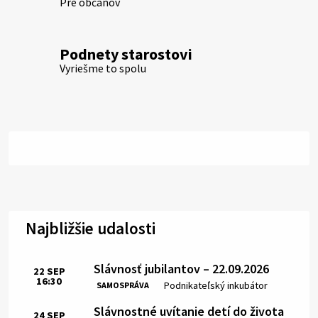
Pre občanov
Podnety starostovi
Vyriešme to spolu
Najbližšie udalosti
Slávnosť jubilantov – 22.09.2026
22
SEP
16:30
Čas:
Miesto:
Podnikateľský inkubátor
SAMOSPRÁVA
Slávnostné uvítanie detí do života
24
SEP