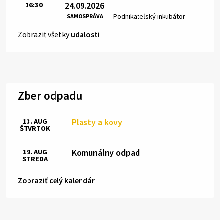
24.09.2026
16:30
Čas:
Miesto:
Podnikateľský inkubátor
SAMOSPRÁVA
Zobraziť všetky
udalosti
Zber odpadu
Plasty a kovy
13. AUG
ŠTVRTOK
Komunálny odpad
19. AUG
STREDA
Zobraziť celý kalendár