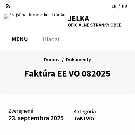
Preskočiť
EN
/
HU
na
Switch
Zmen
RSS
Mapa
Tlačiť
Zvýšiť
Zmenšiť
Zväčšiť
JELKA
obsah
language
jazyk
kontrast
veľkosť
veľkosť
OFICIÁLNE STRÁNKY OBCE
to
na
písma
písma
English
Magy
MENU
PREPNÚŤ
Hľadať:
Odo
vyh
for
Domov
Dokumenty
Faktúra EE VO 082025
Zverejnené
Kategória
23. septembra 2025
FAKTÚRY