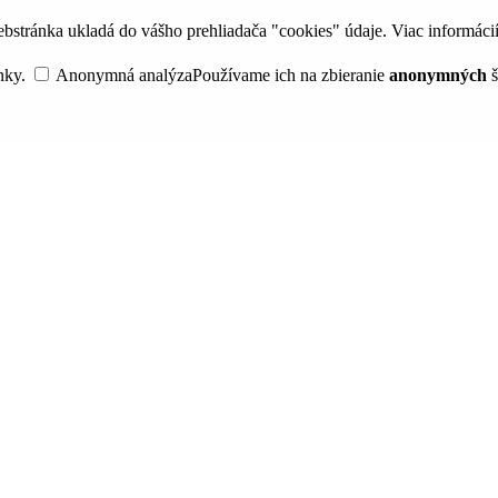
bstránka ukladá do vášho prehliadača "cookies" údaje. Viac informáci
nky.
Anonymná analýza
Používame ich na zbieranie
anonymných
š