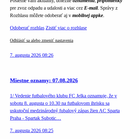
Pošleme vám aktuality, dôležité
oznámenia
,
pripomienky
pre zvoz odpadu a udalosti a viac cez
E-mail
. Správy z
Rozhlasu môžete odoberať aj v
mobilnej appke
.
Odoberať rozhlas
Zistiť viac o rozhlase
Odhlásiť sa alebo zmeniť nastavenia
7. augusta 2026 08:26
Miestne oznamy: 07.08.2026
1/ Vedenie futbalového klubu FC Jelka oznamuje, že v
sobotu 8. augusta o 10.30 na futbalovom ihrisku sa
uskutoční medzinárodný fubalový zápas žien AC Sparta
Praha - Spartak Subotic…
7. augusta 2026 08:25