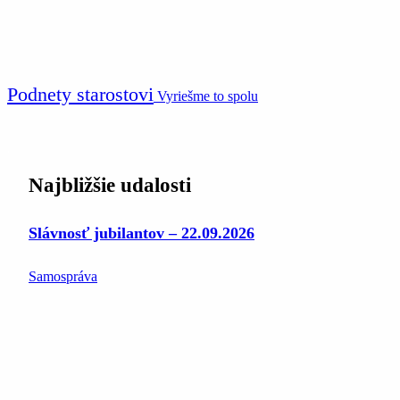
Podnety starostovi
Vyriešme to spolu
Najbližšie udalosti
Slávnosť jubilantov – 22.09.2026
Samospráva