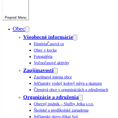
Prepnúť
Menu
Obec
Všeobecné informácie
História
Časová os
Obec v kocke
Fotogaléria
Voľnočasové aktivity
Zaujímavosti
Zaujímavé miesta obce
Jelčiansky vodný kolový mlyn a skanzen
Členstvá obce v organizáciách a združeniach
Organizácie a združenia
Obecný podnik – Služby Jelka s.r.o.
Školské a predškolské zariadenia
Jelčianske slovo-Jókai Szó