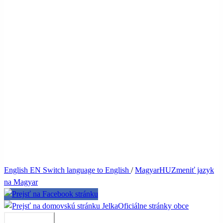
English
EN
Switch language to English
/
Magyar
HU
Zmeniť jazyk
na Magyar
Jelka
Oficiálne stránky obce