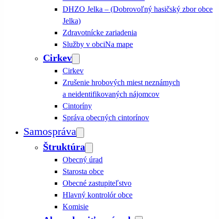
DHZO Jelka – (Dobrovoľný hasičský zbor obce
Jelka)
Zdravotnícke zariadenia
Služby v obci
Na mape
Cirkev
Cirkev
Zrušenie hrobových miest neznámych
a neidentifikovaných nájomcov
Cintoríny
Správa obecných cintorínov
Samospráva
Štruktúra
Obecný úrad
Starosta obce
Obecné zastupiteľstvo
Hlavný kontrolór obce
Komisie