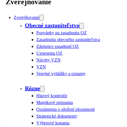
Zverejňovanie
Zverejňovanie
Obecné zastupiteľstvo
Pozvánky na zasadnutia OZ
Zasadnutia obecného zastupiteľstva
Zápisnice zasadnutí OZ
Uznesenia OZ
Návrhy VZN
VZN
Verejné vyhlášky a oznamy
Rôzne
Hlavný kontrolór
Majetkové priznania
Oznámenia o uložení písomnosti
Strategické dokumenty
Výberové konania