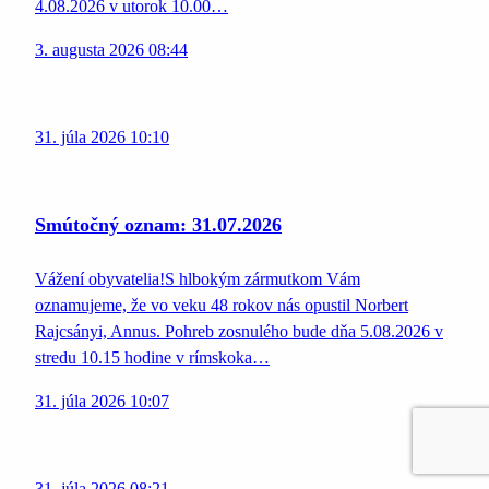
4.08.2026 v utorok 10.00…
3. augusta 2026 08:44
31. júla 2026 10:10
Smútočný oznam: 31.07.2026
Vážení obyvatelia!S hlbokým zármutkom Vám
oznamujeme, že vo veku 48 rokov nás opustil Norbert
Rajcsányi, Annus. Pohreb zosnulého bude dňa 5.08.2026 v
stredu 10.15 hodine v rímskoka…
31. júla 2026 10:07
31. júla 2026 08:21