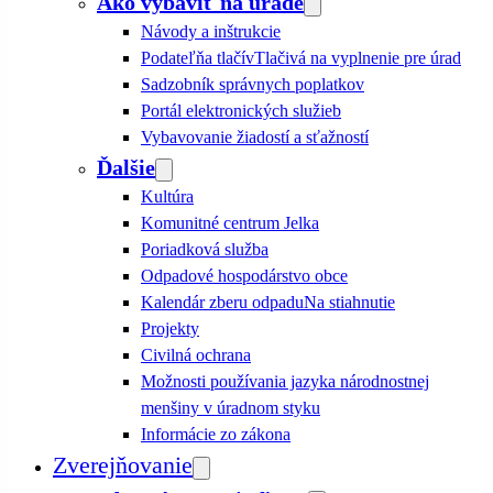
Ako vybaviť na úrade
Návody a inštrukcie
Podateľňa tlačív
Tlačivá na vyplnenie pre úrad
Sadzobník správnych poplatkov
Portál elektronických služieb
Vybavovanie žiadostí a sťažností
Ďalšie
Kultúra
Komunitné centrum Jelka
Poriadková služba
Odpadové hospodárstvo obce
Kalendár zberu odpadu
Na stiahnutie
Projekty
Civilná ochrana
Možnosti používania jazyka národnostnej
menšiny v úradnom styku
Informácie zo zákona
Zverejňovanie