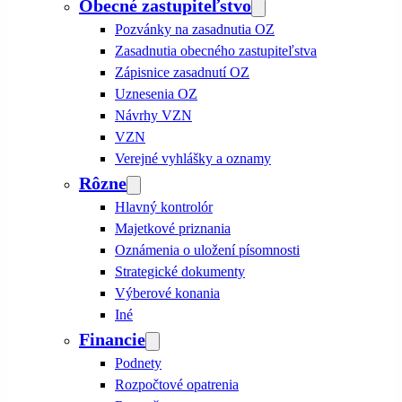
Obecné zastupiteľstvo
Pozvánky na zasadnutia OZ
Zasadnutia obecného zastupiteľstva
Zápisnice zasadnutí OZ
Uznesenia OZ
Návrhy VZN
VZN
Verejné vyhlášky a oznamy
Rôzne
Hlavný kontrolór
Majetkové priznania
Oznámenia o uložení písomnosti
Strategické dokumenty
Výberové konania
Iné
Financie
Podnety
Rozpočtové opatrenia