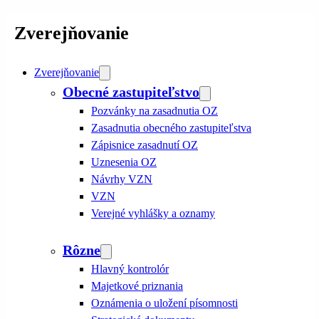
Zverejňovanie
Zverejňovanie
Obecné zastupiteľstvo
Pozvánky na zasadnutia OZ
Zasadnutia obecného zastupiteľstva
Zápisnice zasadnutí OZ
Uznesenia OZ
Návrhy VZN
VZN
Verejné vyhlášky a oznamy
Rôzne
Hlavný kontrolór
Majetkové priznania
Oznámenia o uložení písomnosti