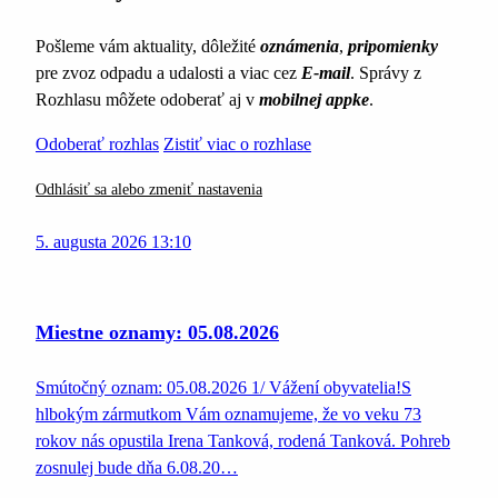
Pošleme vám aktuality, dôležité
oznámenia
,
pripomienky
pre zvoz odpadu a udalosti a viac cez
E-mail
. Správy z
Rozhlasu môžete odoberať aj v
mobilnej appke
.
Odoberať rozhlas
Zistiť viac o rozhlase
Odhlásiť sa alebo zmeniť nastavenia
5. augusta 2026 13:10
Miestne oznamy: 05.08.2026
Smútočný oznam: 05.08.2026 1/ Vážení obyvatelia!S
hlbokým zármutkom Vám oznamujeme, že vo veku 73
rokov nás opustila Irena Tanková, rodená Tanková. Pohreb
zosnulej bude dňa 6.08.20…