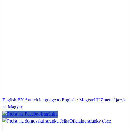
English
EN
Switch language to English
/
Magyar
HU
Zmeniť jazyk
na Magyar
Jelka
Oficiálne stránky obce