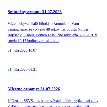
Smútočný oznam: 31.07.2026
Vážení obyvatelia!S hlbokým zármutkom Vám
oznamujeme, že vo veku 48 rokov nás opustil Norbert
Rajcsányi, Annus. Pohreb zosnulého bude dňa 5.08.2026 v
stredu 10.15 hodine v rímskoka…
31. júla 2026 10:07
31. júla 2026 08:21
Miestne oznamy: 31.07.2026
1/ Oznam ZSVS, a.s. o pretrvávaní poklesu výdatnosti vody
Z dôvodu pretrvávajúceho sucha a poklesu výdatnosti