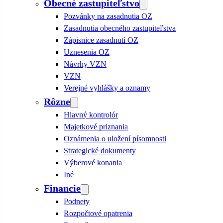
Obecné zastupiteľstvo
Pozvánky na zasadnutia OZ
Zasadnutia obecného zastupiteľstva
Zápisnice zasadnutí OZ
Uznesenia OZ
Návrhy VZN
VZN
Verejné vyhlášky a oznamy
Rôzne
Hlavný kontrolór
Majetkové priznania
Oznámenia o uložení písomnosti
Strategické dokumenty
Výberové konania
Iné
Financie
Podnety
Rozpočtové opatrenia