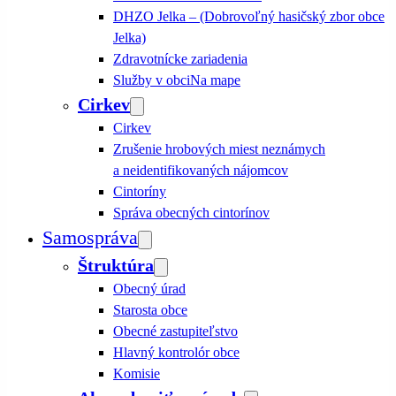
DHZO Jelka – (Dobrovoľný hasičský zbor obce
Jelka)
Zdravotnícke zariadenia
Služby v obci
Na mape
Cirkev
Cirkev
Zrušenie hrobových miest neznámych
a neidentifikovaných nájomcov
Cintoríny
Správa obecných cintorínov
Samospráva
Štruktúra
Obecný úrad
Starosta obce
Obecné zastupiteľstvo
Hlavný kontrolór obce
Komisie