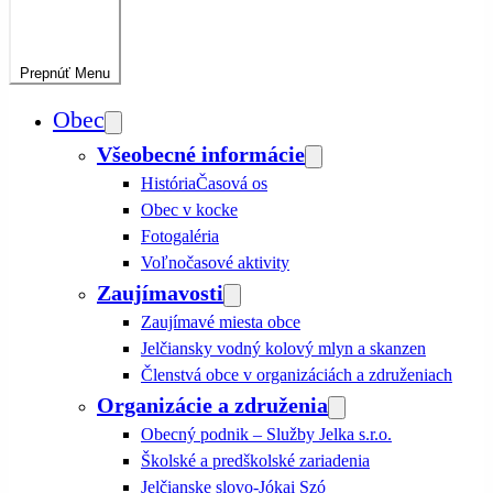
Prepnúť
Menu
Obec
Všeobecné informácie
História
Časová os
Obec v kocke
Fotogaléria
Voľnočasové aktivity
Zaujímavosti
Zaujímavé miesta obce
Jelčiansky vodný kolový mlyn a skanzen
Členstvá obce v organizáciách a združeniach
Organizácie a združenia
Obecný podnik – Služby Jelka s.r.o.
Školské a predškolské zariadenia
Jelčianske slovo-Jókai Szó