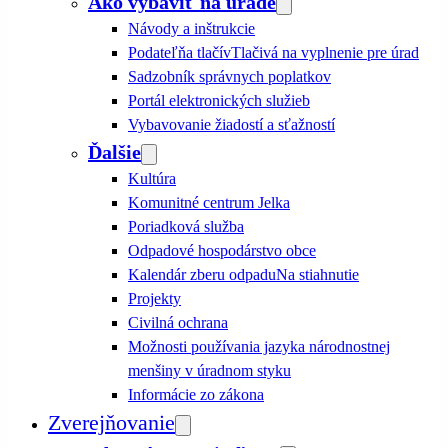
Ako vybaviť na úrade
Návody a inštrukcie
Podateľňa tlačív
Tlačivá na vyplnenie pre úrad
Sadzobník správnych poplatkov
Portál elektronických služieb
Vybavovanie žiadostí a sťažností
Ďalšie
Kultúra
Komunitné centrum Jelka
Poriadková služba
Odpadové hospodárstvo obce
Kalendár zberu odpadu
Na stiahnutie
Projekty
Civilná ochrana
Možnosti používania jazyka národnostnej
menšiny v úradnom styku
Informácie zo zákona
Zverejňovanie