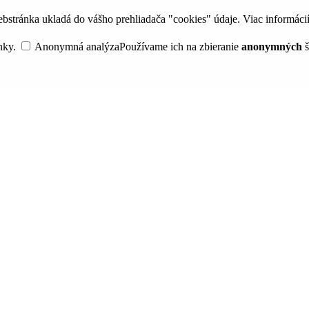
bstránka ukladá do vášho prehliadača "cookies" údaje. Viac informáci
nky.
Anonymná analýza
Používame ich na zbieranie
anonymných
š