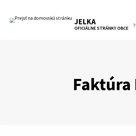
Preskočiť
na
RSS
Mapa
Tlačiť
obsah
JELKA
Hľa
OFICIÁLNE STRÁNKY OBCE
Faktúra