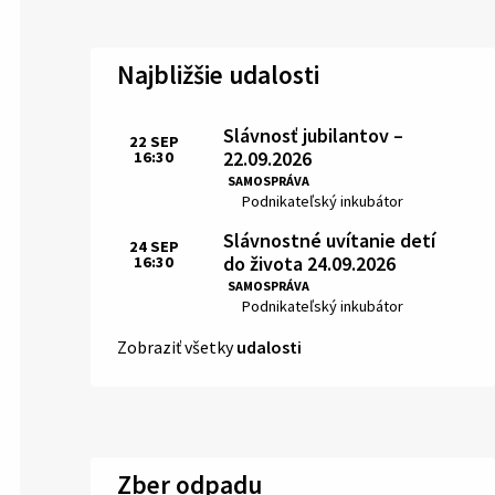
Najbližšie udalosti
Slávnosť jubilantov –
22
SEP
22.09.2026
16:30
Čas:
SAMOSPRÁVA
Miesto:
Podnikateľský inkubátor
Slávnostné uvítanie detí
24
SEP
do života 24.09.2026
16:30
Čas:
SAMOSPRÁVA
Miesto:
Podnikateľský inkubátor
Zobraziť všetky
udalosti
Zber odpadu