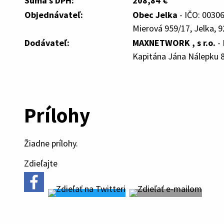
Suma s DPH:
208,84 €
Objednávateľ:
Obec Jelka
- IČO: 0030
Mierová 959/17, Jelka, 9
Dodávateľ:
MAXNETWORK , s r.o.
- 
Kapitána Jána Nálepku 8
Prílohy
Žiadne prílohy.
Zdieľajte