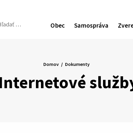
Obec
Samospráva
Zver
dať:
Odoslať
vyhľadávací
formulár
Domov
Dokumenty
 Internetové služb