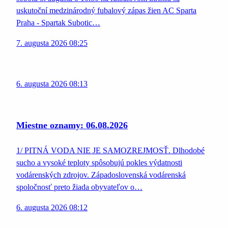
uskutoční medzinárodný fubalový zápas žien AC Sparta
Praha - Spartak Subotic…
7. augusta 2026 08:25
6. augusta 2026 08:13
Miestne oznamy: 06.08.2026
1/ PITNÁ VODA NIE JE SAMOZREJMOSŤ. Dlhodobé
sucho a vysoké teploty spôsobujú pokles výdatnosti
vodárenských zdrojov. Západoslovenská vodárenská
spoločnosť preto žiada obyvateľov o…
6. augusta 2026 08:12