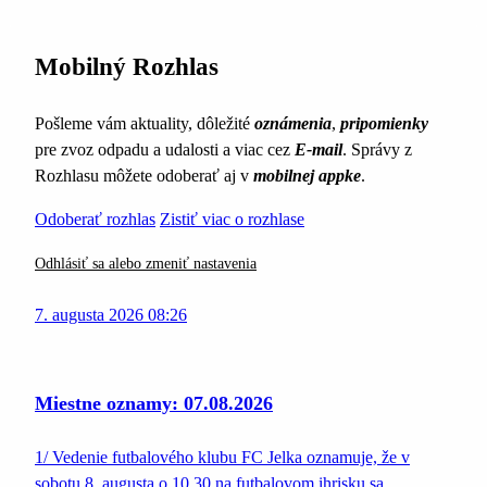
Mobilný Rozhlas
Pošleme vám aktuality, dôležité
oznámenia
,
pripomienky
pre zvoz odpadu a udalosti a viac cez
E-mail
. Správy z
Rozhlasu môžete odoberať aj v
mobilnej appke
.
Odoberať rozhlas
Zistiť viac o rozhlase
Odhlásiť sa alebo zmeniť nastavenia
7. augusta 2026 08:26
Miestne oznamy: 07.08.2026
1/ Vedenie futbalového klubu FC Jelka oznamuje, že v
sobotu 8. augusta o 10.30 na futbalovom ihrisku sa