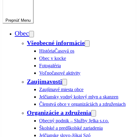
Prepnúť
Menu
Obec
Všeobecné informácie
História
Časová os
Obec v kocke
Fotogaléria
Voľnočasové aktivity
Zaujímavosti
Zaujímavé miesta obce
Jelčiansky vodný kolový mlyn a skanzen
Členstvá obce v organizáciách a združeniach
Organizácie a združenia
Obecný podnik – Služby Jelka s.r.o.
Školské a predškolské zariadenia
Jelčianske slovo-Jókai Szó