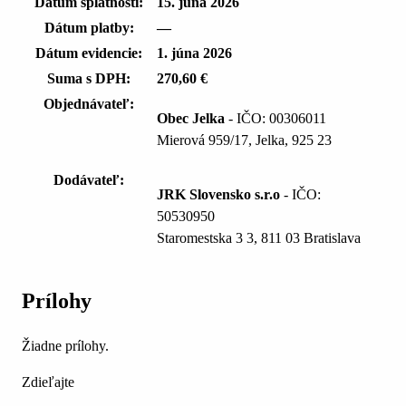
Dátum splatnosti:
15. júna 2026
Dátum platby:
—
Dátum evidencie:
1. júna 2026
Suma s DPH:
270,60 €
Objednávateľ:
Obec Jelka
- IČO: 00306011
Mierová 959/17, Jelka, 925 23
Dodávateľ:
JRK Slovensko s.r.o
- IČO:
50530950
Staromestska 3 3, 811 03 Bratislava
Prílohy
Žiadne prílohy.
Zdieľajte