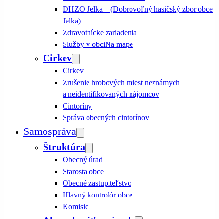
DHZO Jelka – (Dobrovoľný hasičský zbor obce
Jelka)
Zdravotnícke zariadenia
Služby v obci
Na mape
Cirkev
Cirkev
Zrušenie hrobových miest neznámych
a neidentifikovaných nájomcov
Cintoríny
Správa obecných cintorínov
Samospráva
Štruktúra
Obecný úrad
Starosta obce
Obecné zastupiteľstvo
Hlavný kontrolór obce
Komisie