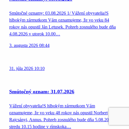
Smútočné oznamy: 03.08.2026 1/ Vážení obyvatelia!S
hlbokým zármutkom Vám oznamujeme, že vo veku 84
rokov nás opustil Ján Letusek. Pohreb zosnulého bude dňa
4.08.2026 v utorok 10.00…
3. augusta 2026 08:44
31. júla 2026 10:10
Smútočný oznam: 31.07.2026
Vážení obyvatelia!S hlbokým zármutkom Vám
oznamujeme, že vo veku 48 rokov nás opustil Norbert
Rajcsányi, Annus. Pohreb zosnulého bude dňa 5.08.2026 v
stredu 10.15 hodine v rímskoka…