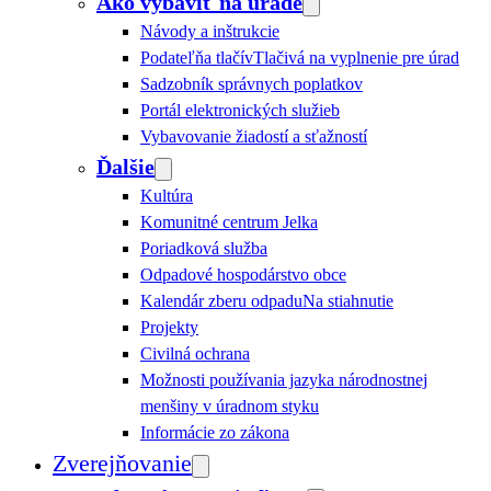
Ako vybaviť na úrade
Návody a inštrukcie
Podateľňa tlačív
Tlačivá na vyplnenie pre úrad
Sadzobník správnych poplatkov
Portál elektronických služieb
Vybavovanie žiadostí a sťažností
Ďalšie
Kultúra
Komunitné centrum Jelka
Poriadková služba
Odpadové hospodárstvo obce
Kalendár zberu odpadu
Na stiahnutie
Projekty
Civilná ochrana
Možnosti používania jazyka národnostnej
menšiny v úradnom styku
Informácie zo zákona
Zverejňovanie