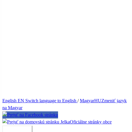
English
EN
Switch language to English
/
Magyar
HU
Zmeniť jazyk
na Magyar
Jelka
Oficiálne stránky obce