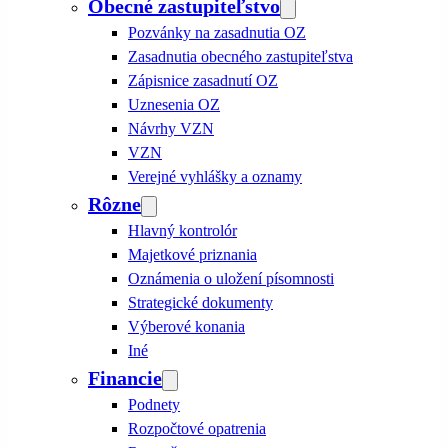
Obecné zastupiteľstvo
Pozvánky na zasadnutia OZ
Zasadnutia obecného zastupiteľstva
Zápisnice zasadnutí OZ
Uznesenia OZ
Návrhy VZN
VZN
Verejné vyhlášky a oznamy
Rôzne
Hlavný kontrolór
Majetkové priznania
Oznámenia o uložení písomnosti
Strategické dokumenty
Výberové konania
Iné
Financie
Podnety
Rozpočtové opatrenia