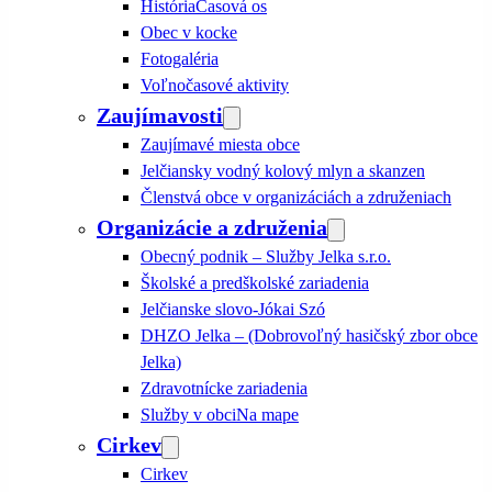
História
Časová os
Obec v kocke
Fotogaléria
Voľnočasové aktivity
Zaujímavosti
Zaujímavé miesta obce
Jelčiansky vodný kolový mlyn a skanzen
Členstvá obce v organizáciách a združeniach
Organizácie a združenia
Obecný podnik – Služby Jelka s.r.o.
Školské a predškolské zariadenia
Jelčianske slovo-Jókai Szó
DHZO Jelka – (Dobrovoľný hasičský zbor obce
Jelka)
Zdravotnícke zariadenia
Služby v obci
Na mape
Cirkev
Cirkev