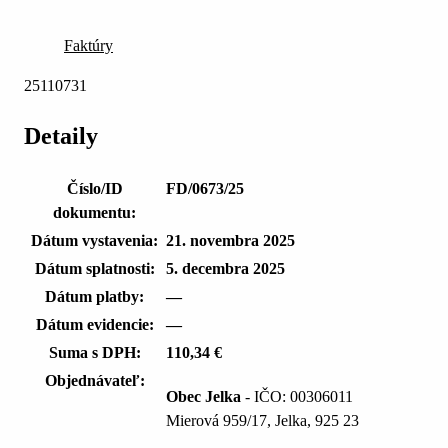
Faktúry
25110731
Detaily
Číslo/ID
FD/0673/25
dokumentu:
Dátum vystavenia:
21. novembra 2025
Dátum splatnosti:
5. decembra 2025
Dátum platby:
—
Dátum evidencie:
—
Suma s DPH:
110,34 €
Objednávateľ:
Obec Jelka
- IČO: 00306011
Mierová 959/17, Jelka, 925 23