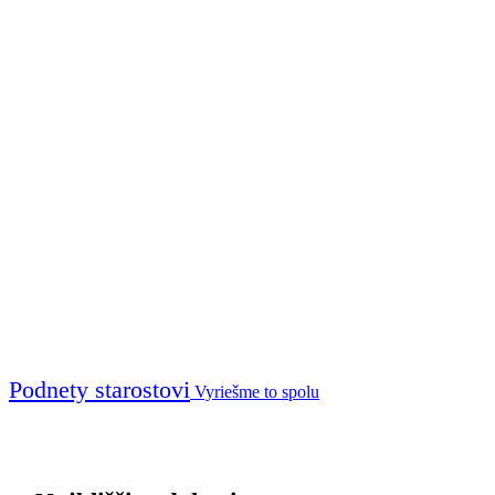
Podnety starostovi
Vyriešme to spolu