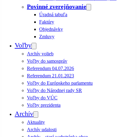
Povinné zverejňovanie
Úradná tabuľa
Faktúry
Objednávky
Zmluvy
Voľby
Archív volieb
Voľby do samospráv
Referendum 04.07.2026
Referendum 21.01.2023
Voľby do Európskeho parlamentu
Voľby do Národnej rady SR
Voľby do VÚC
Voľby prezidenta
Archív
Aktuality
Archív udalosti
Archív – stará webstránka obce