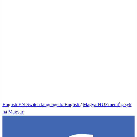
English
EN
Switch language to English
/
Magyar
HU
Zmeniť jazyk
na Magyar