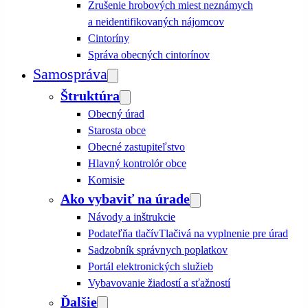
Zrušenie hrobových miest neznámych
a neidentifikovaných nájomcov
Cintoríny
Správa obecných cintorínov
Samospráva
Štruktúra
Obecný úrad
Starosta obce
Obecné zastupiteľstvo
Hlavný kontrolór obce
Komisie
Ako vybaviť na úrade
Návody a inštrukcie
Podateľňa tlačív
Tlačivá na vyplnenie pre úrad
Sadzobník správnych poplatkov
Portál elektronických služieb
Vybavovanie žiadostí a sťažností
Ďalšie