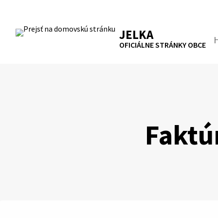
Preskočiť
na
RSS
Mapa
Tlačiť
obsah
JELKA
Hľa
OFICIÁLNE STRÁNKY OBCE
Faktú