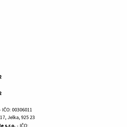
2
2
- IČO: 00306011
17, Jelka, 925 23
 s.r.o.
- IČO: