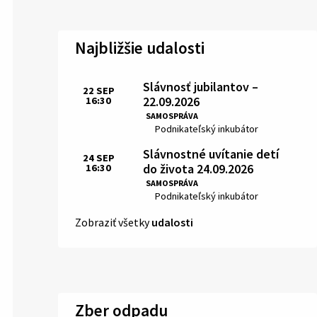
Najbližšie udalosti
Slávnosť jubilantov –
22
SEP
22.09.2026
16:30
Čas:
SAMOSPRÁVA
Miesto:
Podnikateľský inkubátor
Slávnostné uvítanie detí
24
SEP
do života 24.09.2026
16:30
Čas:
SAMOSPRÁVA
Miesto:
Podnikateľský inkubátor
Zobraziť všetky
udalosti
Zber odpadu