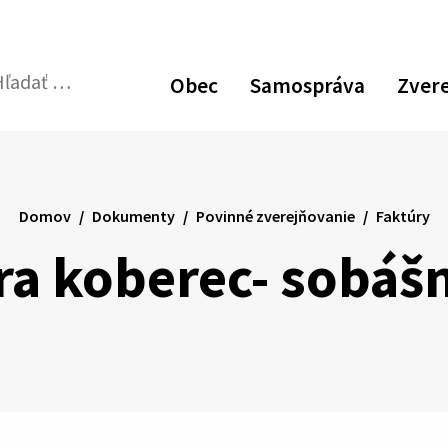
Zvýšiť
Zmen
N
kontrast
veľk
p
Obec
Samospráva
Zver
pís
v
dať:
Odoslať
p
vyhľadávací
formulár
Domov
Dokumenty
Povinné zverejňovanie
Faktúry
ra koberec- sobášn