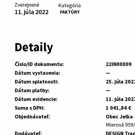
Zverejnené
Kategória
11. júla 2022
FAKTÚRY
Detaily
Číslo/ID dokumentu:
22IN00009
Dátum vystavenia:
—
Dátum splatnosti:
25. júla 202
Dátum platby:
—
Dátum evidencie:
11. júla 202
Suma s DPH:
1 041,84 €
Objednávateľ:
Obec Jelka
Mierová 959/
Dodávateľ:
DESIGN Trade