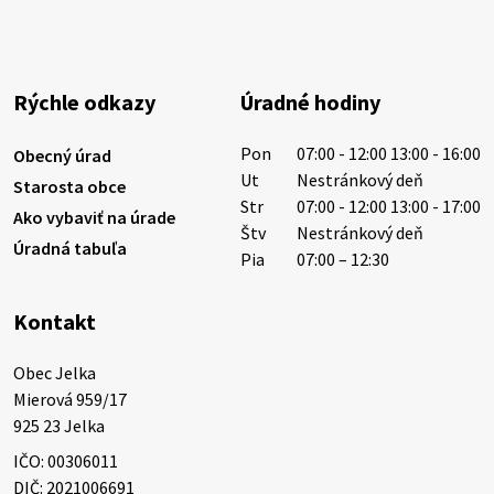
Miestne oznamy: 05.08.2026
Smútočný oznam: 05.08.2026 1/ Vážení obyvatelia!S
hlbokým zármutkom Vám oznamujeme, že vo veku
Rýchle odkazy
Úradné hodiny
73 rokov nás opustila Irena Tanková, rodená
Tanková. Pohreb zosnulej bude dňa 6.08.20…
Pon
07:00 - 12:00 13:00 - 16:00
Obecný úrad
5. augusta 2026 12:59
Ut
Nestránkový deň
Starosta obce
Str
07:00 - 12:00 13:00 - 17:00
Ako vybaviť na úrade
Štv
Nestránkový deň
Úradná tabuľa
3. augusta 2026 08:45
Pia
07:00 – 12:30
Kontakt
Miestne oznamy: 03.08.2026
Smútočné oznamy: 03.08.2026 1/ Vážení obyvatelia!S
Obec Jelka

hlbokým zármutkom Vám oznamujeme, že vo veku
Mierová 959/17

84 rokov nás opustil Ján Letusek. Pohreb zosnulého
925 23 Jelka
bude dňa 4.08.2026 v utorok 10.00…
IČO: 00306011
3. augusta 2026 08:44
DIČ: 2021006691