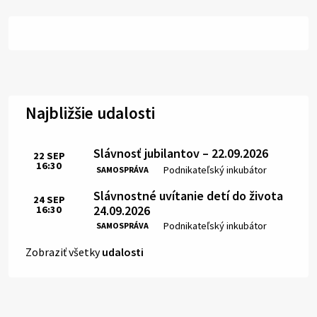
Najbližšie udalosti
Slávnosť jubilantov – 22.09.2026
22
SEP
16:30
Čas:
Miesto:
Podnikateľský inkubátor
SAMOSPRÁVA
Slávnostné uvítanie detí do života
24
SEP
24.09.2026
16:30
Čas:
Miesto:
Podnikateľský inkubátor
SAMOSPRÁVA
Zobraziť všetky
udalosti