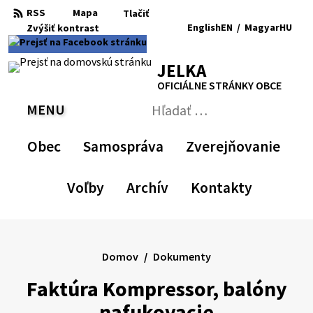
Preskočiť
RSS
Mapa
Tlačiť
na
English
EN
/
Magyar
HU
Zvýšiť
kontrast
RSS
Mapa
Tlačiť
obsah
Zvýšiť
Zmenšiť
Nastaviť
Zväčšiť
Switch
Zmeniť
kontrast
veľkosť
pôvodnú
veľkosť
language
jazyk
JELKA
písma
veľkosť
písma
to
na
písma
English
Magyar
OFICIÁLNE STRÁNKY OBCE
MENU
PREPNÚŤ
Hľadať:
Odoslať
vyhľadávací
Obec
Samospráva
Zverejňovanie
formulár
Voľby
Archív
Kontakty
Domov
Dokumenty
Faktúra Kompressor, balóny
nafukovacie