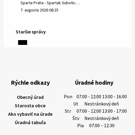
Sparta Praha - Spartak Subotic…
7. augusta 2026 08:25
Staršie správy
6. augusta 2026 08:13
Miestne oznamy: 06.08.2026
1/ PITNÁ VODA NIE JE SAMOZREJMOSŤ. Dlhodobé
sucho a vysoké teploty spôsobujú pokles
výdatnosti vodárenských zdrojov.
Rýchle odkazy
Úradné hodiny
Západoslovenská vodárenská spoločnosť preto
žiada obyvateľov o…
Pon
07:00 - 12:00 13:00 - 16:00
Obecný úrad
6. augusta 2026 08:12
Ut
Nestránkový deň
Starosta obce
Str
07:00 - 12:00 13:00 - 17:00
Ako vybaviť na úrade
Štv
Nestránkový deň
Úradná tabuľa
5. augusta 2026 13:10
Pia
07:00 – 12:30