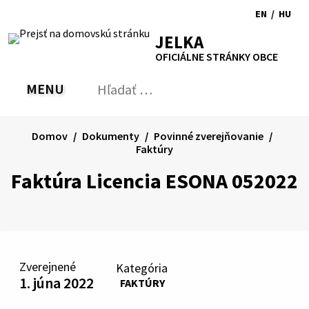
Preskočiť
EN
/
HU
na
Switch
Zmen
RSS
Mapa
Tlačiť
Zvýšiť
Zmenšiť
Zväčšiť
JELKA
obsah
language
jazyk
kontrast
veľkosť
veľkosť
OFICIÁLNE STRÁNKY OBCE
to
na
písma
písma
English
Magy
MENU
PREPNÚŤ
Hľadať:
Odo
vyh
for
Domov
Dokumenty
Povinné zverejňovanie
Faktúry
Faktúra Licencia ESONA 052022
Zverejnené
Kategória
1. júna 2022
FAKTÚRY