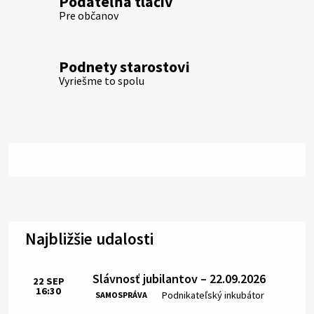
Podateľňa tlačív
Pre občanov
Podnety starostovi
Vyriešme to spolu
Najbližšie udalosti
Slávnosť jubilantov – 22.09.2026
22
SEP
16:30
Čas:
Miesto:
Podnikateľský inkubátor
SAMOSPRÁVA