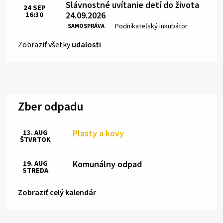
Slávnostné uvítanie detí do života
24
SEP
24.09.2026
16:30
Čas:
Miesto:
Podnikateľský inkubátor
SAMOSPRÁVA
Zobraziť všetky
udalosti
Zber odpadu
Plasty a kovy
13. AUG
ŠTVRTOK
Komunálny odpad
19. AUG
STREDA
Zobraziť celý kalendár