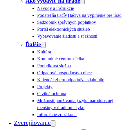
Ako vybaviť na úrade
Návody a inštrukcie
Podateľňa tlačív
Tlačivá na vyplnenie pre úrad
Sadzobník správnych poplatkov
Portál elektronických služieb
Vybavovanie žiadostí a sťažností
Ďalšie
Kultúra
Komunitné centrum Jelka
Poriadková služba
Odpadové hospodárstvo obce
Kalendár zberu odpadu
Na stiahnutie
Projekty
Civilná ochrana
Možnosti používania jazyka národnostnej
menšiny v úradnom styku
Informácie zo zákona
Zverejňovanie