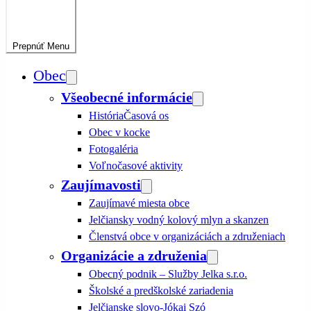
Prepnúť
Menu
Obec
Všeobecné informácie
História
Časová os
Obec v kocke
Fotogaléria
Voľnočasové aktivity
Zaujímavosti
Zaujímavé miesta obce
Jelčiansky vodný kolový mlyn a skanzen
Členstvá obce v organizáciách a združeniach
Organizácie a združenia
Obecný podnik – Služby Jelka s.r.o.
Školské a predškolské zariadenia
Jelčianske slovo-Jókai Szó