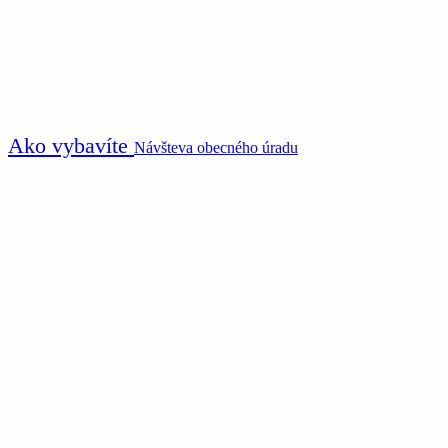
Ako vybavíte
Návšteva obecného úradu