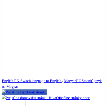
English
EN
Switch language to English
/
Magyar
HU
Zmeniť jazyk
na Magyar
Jelka
Oficiálne stránky obce