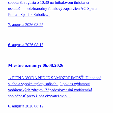
sobotu 8. augusta o 10.30 na futbalovom ihrisku sa
uskutoční medzinárodný fubalový zápas žien AC Sparta
Praha - Spartak Subotic…
7. augusta 2026 08:25
6. augusta 2026 08:13
Miestne oznamy: 06.08.2026
1/ PITNÁ VODA NIE JE SAMOZREJMOSŤ. Dlhodobé
sucho a vysoké teploty spôsobujú pokles výdatnosti
vodárenských zdrojov. Západoslovenská vodárenská
spoločnosť preto žiada obyvateľov o…
6. augusta 2026 08:12