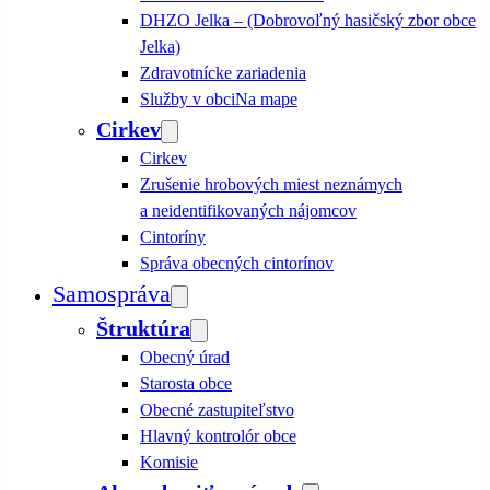
DHZO Jelka – (Dobrovoľný hasičský zbor obce
Jelka)
Zdravotnícke zariadenia
Služby v obci
Na mape
Cirkev
Cirkev
Zrušenie hrobových miest neznámych
a neidentifikovaných nájomcov
Cintoríny
Správa obecných cintorínov
Samospráva
Štruktúra
Obecný úrad
Starosta obce
Obecné zastupiteľstvo
Hlavný kontrolór obce
Komisie